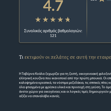
4.7
Συνολικός αριθμός βαθμολογιών:
121
Τι
εκτιμούν οι πελάτες σε αυτή την εταιρ
Η Ταβέρνα Κοάλα ξεχωρίζει για τη ζεστή, οικογενειακή φιλοξεν
ελληνική κουζίνα που ικανοποιεί από την πρώτη μπουκιά. Οι επ
καλοψημένα κρεατικά, τα νόστιμα μεζεδάκια, τις σπιτικές πίτες κ
όλα φτιαγμένα με φρέσκα υλικά και προσοχή στη γεύση. Το όμ
άνετοι χώροι για οικογένειες και οι λογικές τιμές δημιουργούν
αξίζει να επαναλάβει κανείς.