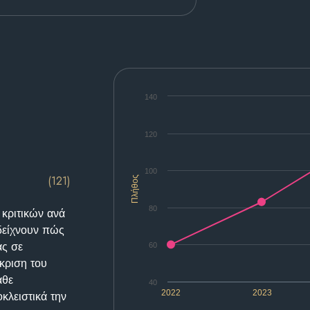
140
120
100
(121)
Πλήθος
80
 κριτικών ανά
δείχνουν πώς
ας σε
60
κριση του
άθε
40
2022
2023
κλειστικά την