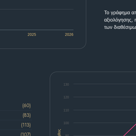
Το γράφημα απε
αξιολόγησης, 
των διαθέσιμω
2025
2026
130
120
(60)
110
(83)
100
(113)
Πλήθος
(107)
90