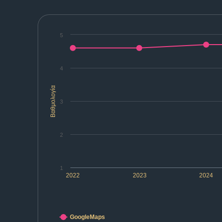
5
4
Βαθμολογία
3
2
1
2022
2023
2024
GoogleMaps