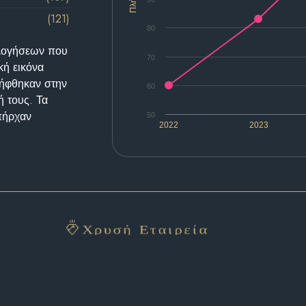
(121)
80
ολογήσεων που
70
κή εικόνα
λήφθηκαν στην
60
ή τους. Τα
υπήρχαν
50
2022
2023