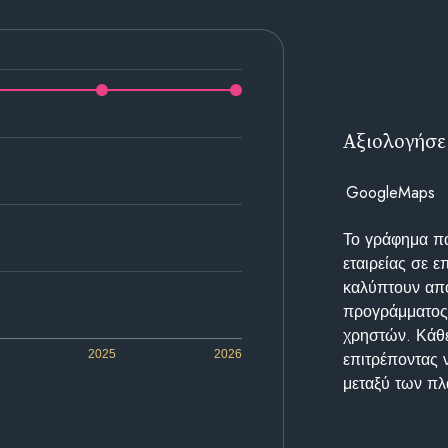
Αξιολογήσε
GoogleMaps
Το γράφημα π
εταιρείας σε 
καλύπτουν απο
προγράμματος 
χρηστών. Κάθε
2025
2026
επιτρέποντας 
μεταξύ των π