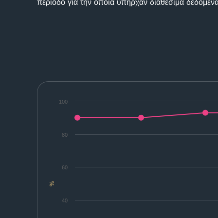
περίοδο για την οποία υπήρχαν διαθέσιμα δεδομένα
100
80
60
%
40