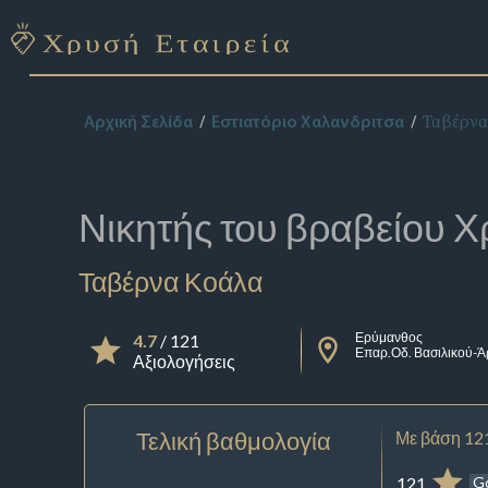
Ταβέρνα
Αρχική Σελίδα
Εστιατόριο Χαλανδριτσα
Νικητής του βραβείου
Χ
Ταβέρνα Κοάλα
Ερύμανθος
4.7
/ 121
Επαρ.Οδ. Βασιλικού-Ά
Αξιολογήσεις
Τελική βαθμολογία
Με βάση 12
121
G