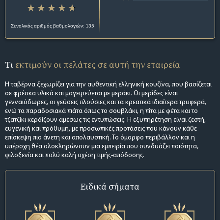
Συνολικός αριθμός βαθμολογιών: 135
Τι
εκτιμούν οι πελάτες σε αυτή την εταιρεία
Η ταβέρνα ξεχωρίζει για την αυθεντική ελληνική κουζίνα, που βασίζεται
σε φρέσκα υλικά και μαγειρεύεται με μεράκι. Οι μερίδες είναι
γενναιόδωρες, οι γεύσεις πλούσιες και τα κρεατικά ιδιαίτερα τρυφερά,
ενώ τα παραδοσιακά πιάτα όπως το σουβλάκι, η πίτα με φέτα και το
τζατζίκι κερδίζουν αμέσως τις εντυπώσεις. Η εξυπηρέτηση είναι ζεστή,
ευγενική και πρόθυμη, με προσωπικές προτάσεις που κάνουν κάθε
επίσκεψη πιο άνετη και απολαυστική. Το όμορφο περιβάλλον και η
υπέροχη θέα ολοκληρώνουν μια εμπειρία που συνδυάζει ποιότητα,
φιλοξενία και πολύ καλή σχέση τιμής-απόδοσης.
Ειδικά σήματα