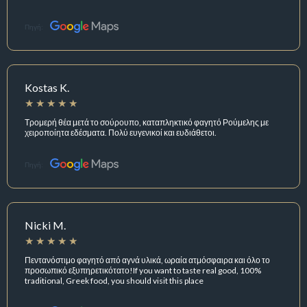
Πηγή:
Kostas K.
Τρομερή θέα μετά το σούρουπο, καταπληκτικό φαγητό Ρούμελης με
χειροποίητα εδέσματα. Πολύ ευγενικοί και ευδιάθετοι.
Πηγή:
Nicki M.
Πεντανόστιμο φαγητό από αγνά υλικά, ωραία ατμόσφαιρα και όλο το
προσωπικό εξυπηρετικότατο!If you want to taste real good, 100%
traditional, Greek food, you should visit this place