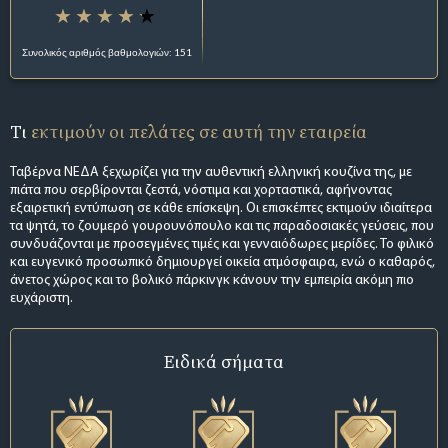
Συνολικός αριθμός βαθμολογιών: 151
Τι
εκτιμούν οι πελάτες σε αυτή την εταιρεία
Ταβέρνα ΝΕΔΑ ξεχωρίζει για την αυθεντική ελληνική κουζίνα της, με
πιάτα που σερβίρονται ζεστά, νόστιμα και χορταστικά, αφήνοντας
εξαιρετική εντύπωση σε κάθε επίσκεψη. Οι επισκέπτες εκτιμούν ιδιαίτερα
τα ψητά, το ζουμερό γουρουνόπουλο και τις παραδοσιακές γεύσεις, που
συνδυάζονται με προσεγμένες τιμές και γενναιόδωρες μερίδες. Το φιλικό
και ευγενικό προσωπικό δημιουργεί οικεία ατμόσφαιρα, ενώ ο καθαρός,
άνετος χώρος και το βολικό πάρκινγκ κάνουν την εμπειρία ακόμη πιο
ευχάριστη.
Ειδικά σήματα