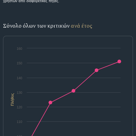
χρηστών από διαφορετικές πηγές.
Σύνολο όλων των κριτικών
ανά έτος
160
150
140
130
Πλήθος
120
110