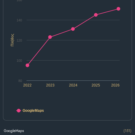
160
140
Πλήθος
120
100
80
2022
2023
2024
2025
2026
GoogleMaps
GoogleMaps
(151)