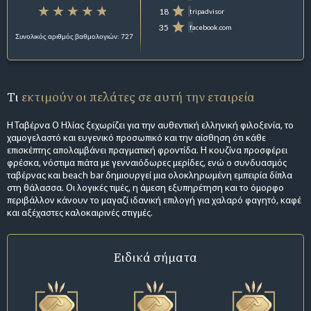
18
tripadvisor
35
facebook.com
Συνολικός αριθμός βαθμολογιών: 727
Τι
εκτιμούν οι πελάτες σε αυτή την εταιρεία
Η Ταβέρνα Ο Ηλίας ξεχωρίζει για την αυθεντική ελληνική φιλοξενία, το
χαμογελαστό και ευγενικό προσωπικό και την αίσθηση ότι κάθε
επισκέπτης απολαμβάνει πραγματική φροντίδα. Η κουζίνα προσφέρει
φρέσκα, νόστιμα πιάτα με γενναιόδωρες μερίδες, ενώ ο συνδυασμός
ταβέρνας και beach bar δημιουργεί μια ολοκληρωμένη εμπειρία δίπλα
στη θάλασσα. Οι λογικές τιμές, η άμεση εξυπηρέτηση και το όμορφο
περιβάλλον κάνουν το μαγαζί ιδανική επιλογή για χαλαρό φαγητό, καφέ
και αξέχαστες καλοκαιρινές στιγμές.
Ειδικά σήματα