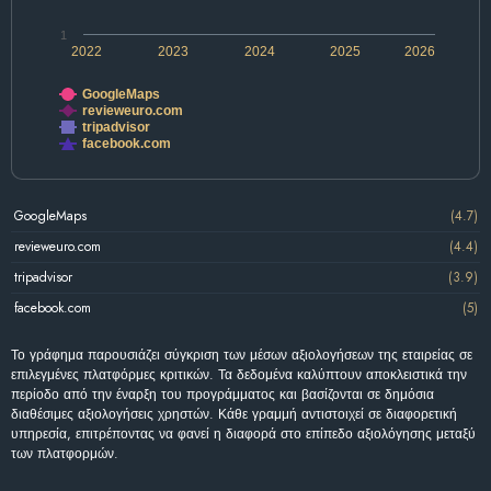
1
2022
2023
2024
2025
2026
GoogleMaps
revieweuro.com
tripadvisor
facebook.com
GoogleMaps
(4.7)
revieweuro.com
(4.4)
tripadvisor
(3.9)
facebook.com
(5)
Το γράφημα παρουσιάζει σύγκριση των μέσων αξιολογήσεων της εταιρείας σε
επιλεγμένες πλατφόρμες κριτικών. Τα δεδομένα καλύπτουν αποκλειστικά την
περίοδο από την έναρξη του προγράμματος και βασίζονται σε δημόσια
διαθέσιμες αξιολογήσεις χρηστών. Κάθε γραμμή αντιστοιχεί σε διαφορετική
υπηρεσία, επιτρέποντας να φανεί η διαφορά στο επίπεδο αξιολόγησης μεταξύ
των πλατφορμών.