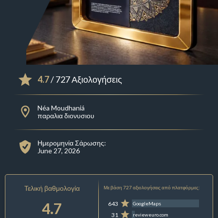
4.7
/ 727 Αξιολογήσεις
Néa Moudhaniá
παραλια διονυσιου
Ημερομηνία Σάρωσης:
June 27, 2026
Τελική βαθμολογία
Με βάση 727 αξιολογήσεις από πλατφόρμες:
4.7
643
GoogleMaps
31
revieweuro.com