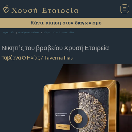
Κάντε αίτηση στον διαγωνισμό
Ταβέρνα Ο Ηλίας / Taverna Ilias
Αρχική Σελίδα
Εστιατόριο Νεα Μουδανια
Νικητής του βραβείου
Χρυσή Εταιρεία
Ταβέρνα Ο Ηλίας / Taverna Ilias