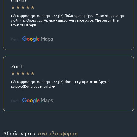
Cinzia C.
(Μεταφράστηκε από την Google) Πολύ ωραίο μέρος. Το καλύτερο στην
πόλη της Ολυμπίας(Αρχικό κείμενο)Very nice place. The best in the
town of Olimpia
Πηγή:
Zoe T.
(Μεταφράστηκε από την Google) Νόστιμα γεύματα!❤️(Αρχικό
κείμενο)Delicious meals!❤️
Πηγή:
Αξιολογήσεις
ανά πλατφόρμα