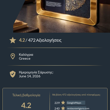
4.2
/ 472 Αξιολογήσεις
Καλόγρια
Greece
Ημερομηνία Σάρωσης:
June 14, 2026
Τελική βαθμολογία
Με βάση 472 αξιολογήσεις από πλατφόρμες:
4.2
229
GoogleMaps
243
restaurantguru.com