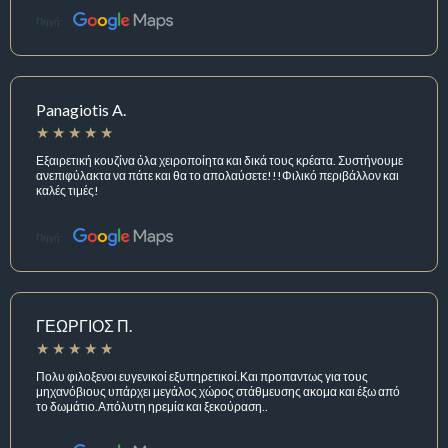
Πηγή:
Panagiotis A.
Εξαιρετική κουζίνα όλα χειροποίητα και δικά τους κρέατα. Συστήνουμε
ανεπιφύλακτα να πάτε και θα το απολαύσετε!!!Φιλικό περιβάλλον και
καλές τιμές!
Πηγή:
ΓΕΩΡΓΙΟΣ Π.
Πολυ φιλοξενοι ευγενικοί εξυπηρετικοί.Και προπαντως για τους
μηχανόβιους υπάρχει μεγάλος χώρος στάθμευσης ακομα και έξω από
το δωμάτιο.Απόλυτη ηρεμία και ξεκούραση..