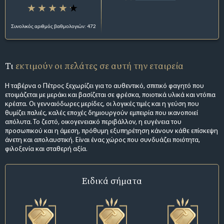
Συνολικός αριθμός βαθμολογιών: 472
Τι
εκτιμούν οι πελάτες σε αυτή την εταιρεία
Η ταβέρνα ο Πέτρος ξεχωρίζει για το αυθεντικό, σπιτικό φαγητό που
ετοιμάζεται με μεράκι και βασίζεται σε φρέσκα, ποιοτικά υλικά και ντόπια
κρέατα. Οι γενναιόδωρες μερίδες, οι λογικές τιμές και η γεύση που
θυμίζει παλιές, καλές εποχές δημιουργούν εμπειρία που ικανοποιεί
απόλυτα. Το ζεστό, οικογενειακό περιβάλλον, η ευγένεια του
προσωπικού και η άμεση, πρόθυμη εξυπηρέτηση κάνουν κάθε επίσκεψη
άνετη και απολαυστική. Είναι ένας χώρος που συνδυάζει ποιότητα,
φιλοξενία και σταθερή αξία.
Ειδικά σήματα