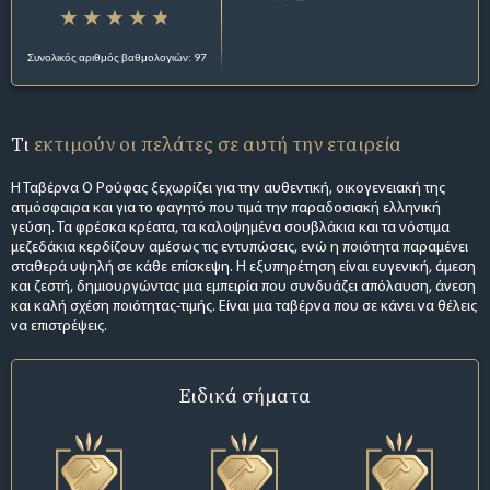
Συνολικός αριθμός βαθμολογιών: 97
Τι
εκτιμούν οι πελάτες σε αυτή την εταιρεία
Η Ταβέρνα Ο Ρούφας ξεχωρίζει για την αυθεντική, οικογενειακή της
ατμόσφαιρα και για το φαγητό που τιμά την παραδοσιακή ελληνική
γεύση. Τα φρέσκα κρέατα, τα καλοψημένα σουβλάκια και τα νόστιμα
μεζεδάκια κερδίζουν αμέσως τις εντυπώσεις, ενώ η ποιότητα παραμένει
σταθερά υψηλή σε κάθε επίσκεψη. Η εξυπηρέτηση είναι ευγενική, άμεση
και ζεστή, δημιουργώντας μια εμπειρία που συνδυάζει απόλαυση, άνεση
και καλή σχέση ποιότητας-τιμής. Είναι μια ταβέρνα που σε κάνει να θέλεις
να επιστρέψεις.
Ειδικά σήματα