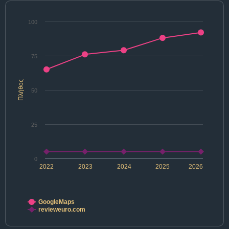
100
75
Πλήθος
50
25
0
2022
2023
2024
2025
2026
GoogleMaps
revieweuro.com