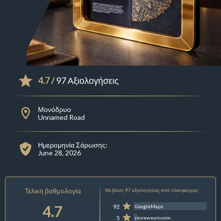
4.7
/ 97 Αξιολογήσεις
Μονόδρυο
Unnamed Road
Ημερομηνία Σάρωσης:
June 28, 2026
Τελική βαθμολογία
Με βάση 97 αξιολογήσεις από πλατφόρμες:
4.7
92
GoogleMaps
5
revieweuro.com