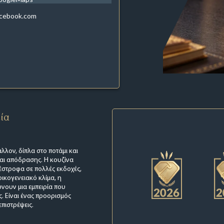
acebook.com
εία
λλον, δίπλα στο ποτάμι και
αι απόδρασης. Η κουζίνα
 πέστροφα σε πολλές εκδοχές,
οικογενειακό κλίμα, η
νουν μια εμπειρία που
ς. Είναι ένας προορισμός
επιστρέψεις.