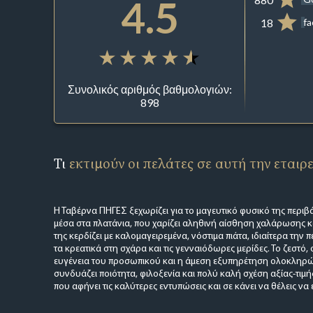
4.5
18
f
Συνολικός αριθμός βαθμολογιών:
898
Τι
εκτιμούν οι πελάτες σε αυτή την εταιρ
Η Ταβέρνα ΠΗΓΕΣ ξεχωρίζει για το μαγευτικό φυσικό της περιβά
μέσα στα πλατάνια, που χαρίζει αληθινή αίσθηση χαλάρωσης κ
της κερδίζει με καλομαγειρεμένα, νόστιμα πιάτα, ιδιαίτερα την
τα κρεατικά στη σχάρα και τις γενναιόδωρες μερίδες. Το ζεστό, 
ευγένεια του προσωπικού και η άμεση εξυπηρέτηση ολοκληρώ
συνδυάζει ποιότητα, φιλοξενία και πολύ καλή σχέση αξίας-τιμή
που αφήνει τις καλύτερες εντυπώσεις και σε κάνει να θέλεις να 