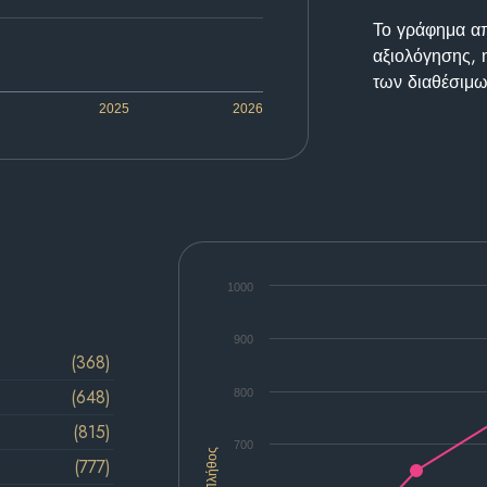
Το γράφημα απε
αξιολόγησης, 
των διαθέσιμω
2025
2026
1000
900
(368)
(648)
800
(815)
700
Πλήθος
(777)