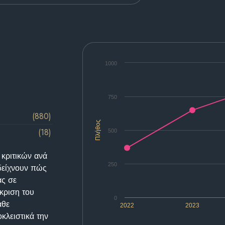
1000
750
(880)
Πλήθος
(18)
500
 κριτικών ανά
250
δείχνουν πώς
ας σε
κριση του
0
άθε
2022
2023
κλειστικά την