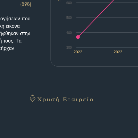
(898)
600
ολογήσεων που
500
κή εικόνα
λήφθηκαν στην
400
ή τους. Τα
υπήρχαν
300
2022
2023