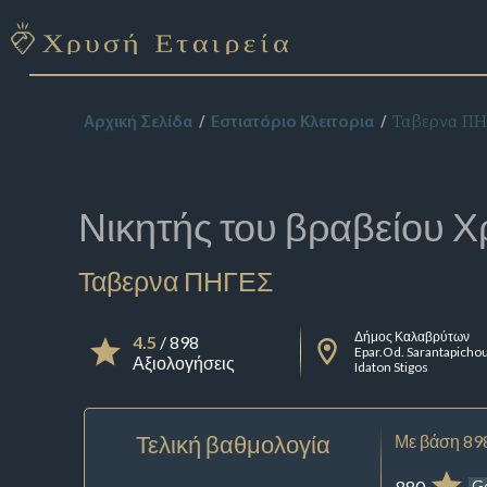
Ταβερνα Π
Αρχική Σελίδα
Εστιατόριο Κλειτορια
Νικητής του βραβείου
Χ
Ταβερνα ΠΗΓΕΣ
Δήμος Καλαβρύτων
4.5
/ 898
Epar.Od. Sarantapichou
Αξιολογήσεις
Idaton Stigos
Τελική βαθμολογία
Με βάση 89
880
G