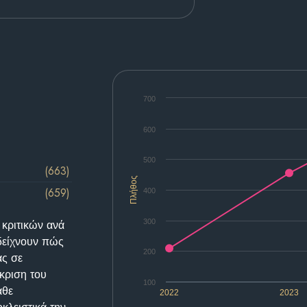
700
600
500
(663)
Πλήθος
(659)
400
300
 κριτικών ανά
δείχνουν πώς
200
ας σε
κριση του
100
άθε
2022
2023