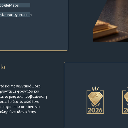
oogleMaps
staurantguru.com
εία
ητό και τις γενναιόδωρες
νονται με φροντίδα και
, το μπιφτέκι προβατίνας, η
εις. Το ζεστό, φιλόξενο
μπειρία που σε κάνει να
οκληρώνει ιδανικά την