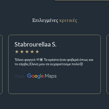
Επιλεγμένες
κριτικές
Stabrourellaa S.
Τέλειο φαγητό 🫶🏽 Τα κρέατα ήταν φοβερά όπως και
το σέρβις.Ελενη μου σε ευχαριστούμε πολύ😌
Πηγή: