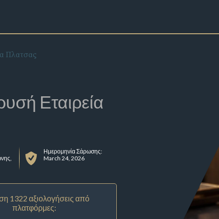
α Πλατσας
ρυσή Εταιρεία
Ημερομηνία Σάρωσης:
νης,
March 24, 2026
ση 1322 αξιολογήσεις από
πλατφόρμες: