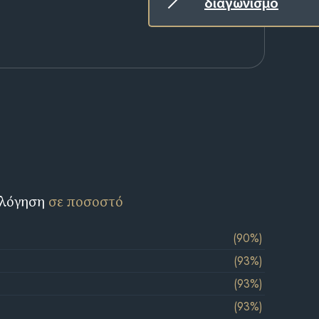
διαγωνισμό
ολόγηση
σε ποσοστό
(90%)
(93%)
(93%)
(93%)