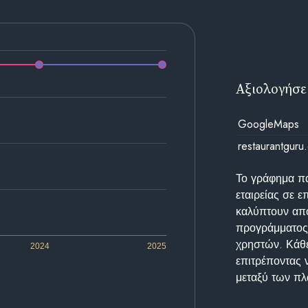
Αξιολογήσε
GoogleMaps
restaurantguru
Το γράφημα π
εταιρείας σε 
καλύπτουν απο
προγράμματος 
χρηστών. Κάθε
2024
2025
επιτρέποντας 
μεταξύ των π