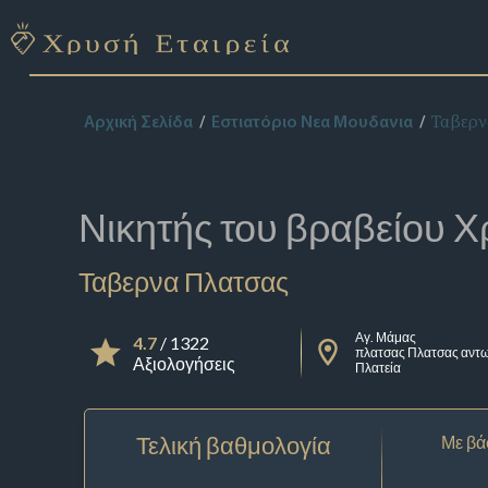
Ταβερν
Αρχική Σελίδα
Εστιατόριο Νεα Μουδανια
Νικητής του βραβείου
Χ
Ταβερνα Πλατσας
Αγ. Μάμας
4.7
/ 1322
πλατσας Πλατσας αντω
Αξιολογήσεις
Πλατεία
Τελική βαθμολογία
Με βά