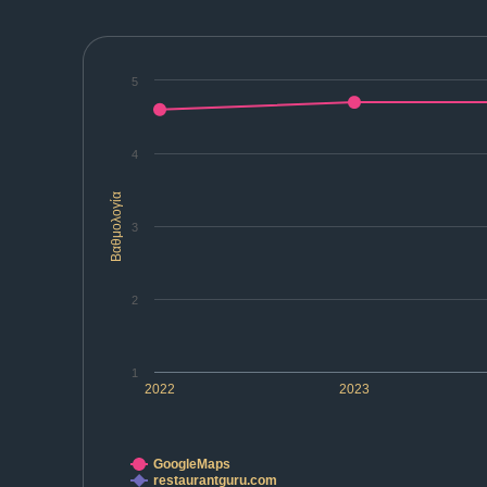
5
4
Βαθμολογία
3
2
1
2022
2023
GoogleMaps
restaurantguru.com