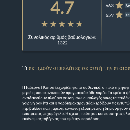
4.7
663
G
659
re
Συνολικός αριθμός βαθμολογιών:
1322
Τι
εκτιμούν οι πελάτες σε αυτή την εταιρ
Η Ταβέρνα Πλατσά ξεχωρίζει για το αυθεντικό, σπιτικό της φαγ
μερίδες που ικανοποιούν πραγματικά κάθε παρέα. Τα κρέατα ψή
αναδεικνύουν πλούσια γεύση, ενώ οι επιλογές όπως τα παϊδάκια
χοιρινή ρακέτα και η γαρδισμακαρονάδα κερδίζουν τις εντυπώσ
περιβάλλον και η άμεση, ευγενική εξυπηρέτηση δημιουργούν ε
επιστρέφεις με χαμόγελο. Η σχέση ποιότητας και ποσότητας ολ
εικόνα μιας ταβέρνας που τιμά την παράδοση.