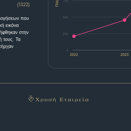
Πλήθος
750
(1322)
ολογήσεων που
500
κή εικόνα
λήφθηκαν στην
250
ή τους. Τα
υπήρχαν
0
2022
2023