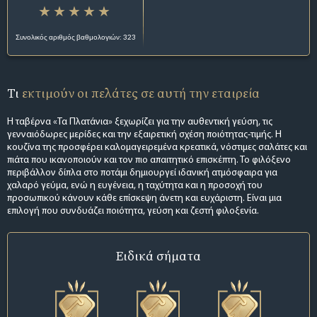
Συνολικός αριθμός βαθμολογιών: 323
Τι
εκτιμούν οι πελάτες σε αυτή την εταιρεία
Η ταβέρνα «Τα Πλατάνια» ξεχωρίζει για την αυθεντική γεύση, τις
γενναιόδωρες μερίδες και την εξαιρετική σχέση ποιότητας-τιμής. Η
κουζίνα της προσφέρει καλομαγειρεμένα κρεατικά, νόστιμες σαλάτες και
πιάτα που ικανοποιούν και τον πιο απαιτητικό επισκέπτη. Το φιλόξενο
περιβάλλον δίπλα στο ποτάμι δημιουργεί ιδανική ατμόσφαιρα για
χαλαρό γεύμα, ενώ η ευγένεια, η ταχύτητα και η προσοχή του
προσωπικού κάνουν κάθε επίσκεψη άνετη και ευχάριστη. Είναι μια
επιλογή που συνδυάζει ποιότητα, γεύση και ζεστή φιλοξενία.
Ειδικά σήματα