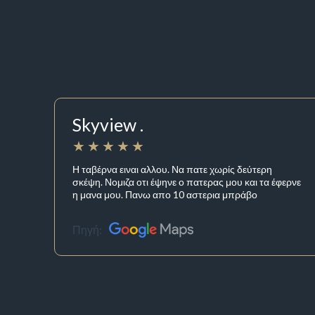
Skyview .
Η ταβέρνα ειναι αλλου. Να πατε χωρίς δεύτερη
σκέψη. Νομιζα οτι έψηνε ο πατερας μου και τα έφερνε
η μανα μου. Πανω απο 10 αστερια μπράβο
Πηγή: