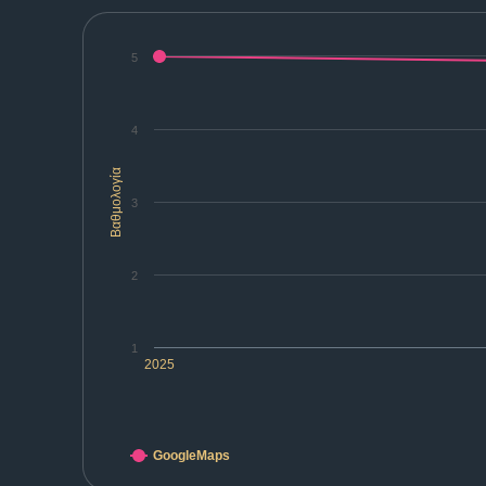
5
4
Βαθμολογία
3
2
1
2025
GoogleMaps