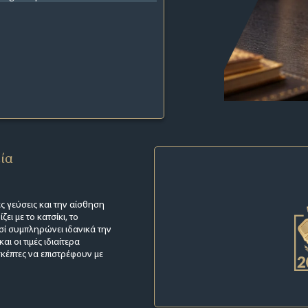
εία
ς γεύσεις και την αίσθηση
ει με το κατσίκι, το
σί συμπληρώνει ιδανικά την
ι οι τιμές ιδιαίτερα
κέπτες να επιστρέφουν με