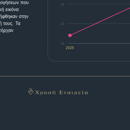
ολογήσεων που
25
κή εικόνα
λήφθηκαν στην
ή τους. Τα
20
υπήρχαν
15
2025