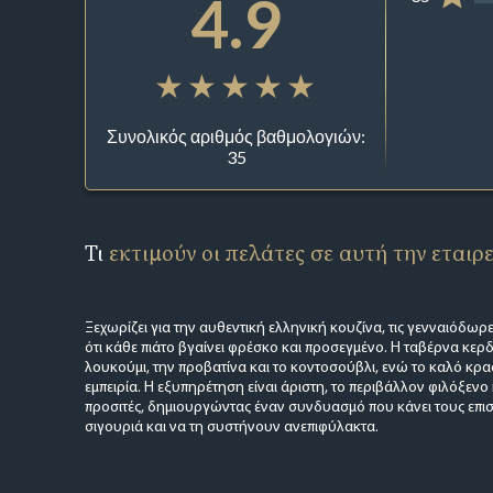
4.9
Συνολικός αριθμός βαθμολογιών:
35
Τι
εκτιμούν οι πελάτες σε αυτή την εταιρ
Ξεχωρίζει για την αυθεντική ελληνική κουζίνα, τις γενναιόδωρε
ότι κάθε πιάτο βγαίνει φρέσκο και προσεγμένο. Η ταβέρνα κερδίζ
λουκούμι, την προβατίνα και το κοντοσούβλι, ενώ το καλό κρα
εμπειρία. Η εξυπηρέτηση είναι άριστη, το περιβάλλον φιλόξενο κα
προσιτές, δημιουργώντας έναν συνδυασμό που κάνει τους επισ
σιγουριά και να τη συστήνουν ανεπιφύλακτα.