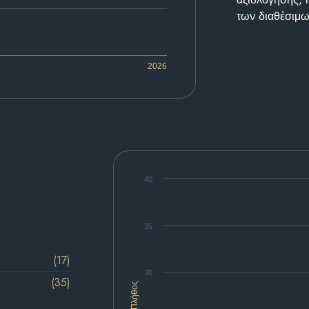
των διαθέσιμω
2026
40
35
(17)
30
(35)
Πλήθος