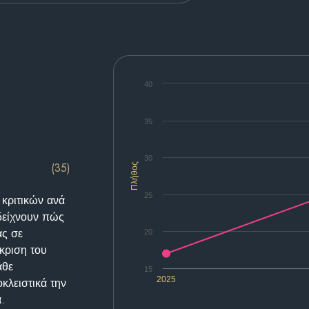
40
35
30
(35)
Πλήθος
25
 κριτικών ανά
δείχνουν πώς
ας σε
20
κριση του
άθε
15
2025
κλειστικά την
.