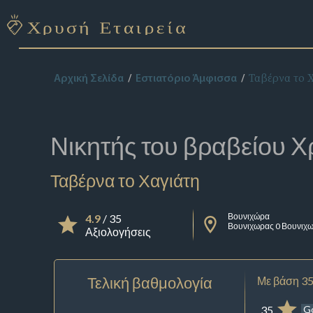
Ταβέρνα το 
Αρχική Σελίδα
Εστιατόριο Άμφισσα
Νικητής του βραβείου
Χ
Ταβέρνα το Χαγιάτη
Βουνιχώρα
4.9
/ 35
Βουνιχωρας 0 Βουνιχ
Αξιολογήσεις
Τελική βαθμολογία
Με βάση 35
35
G