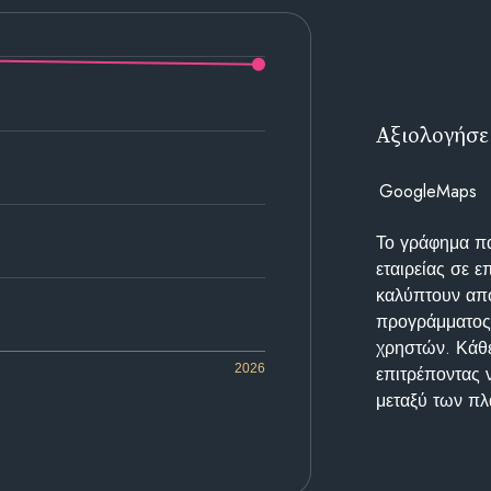
Αξιολογήσε
GoogleMaps
Το γράφημα π
εταιρείας σε 
καλύπτουν απο
προγράμματος 
χρηστών. Κάθε
2026
επιτρέποντας 
μεταξύ των π