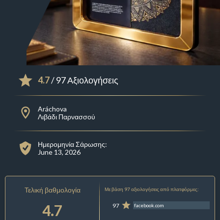
4.7
/ 97 Αξιολογήσεις
Aráchova
Λιβάδι Παρνασσού
Ημερομηνία Σάρωσης:
June 13, 2026
Τελική βαθμολογία
Με βάση 97 αξιολογήσεις από πλατφόρμες:
4.7
97
facebook.com