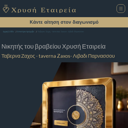
Κάντε αίτηση στον διαγωνισμό
Ταβερνα Ζαχος - taverna Zaxos- Λιβαδι Παρνασσου
Αρχική Σελίδα
Εστιατόριο Αράχωβα
Νικητής του βραβείου
Χρυσή Εταιρεία
Ταβερνα Ζαχος - taverna Zaxos- Λιβαδι Παρνασσου