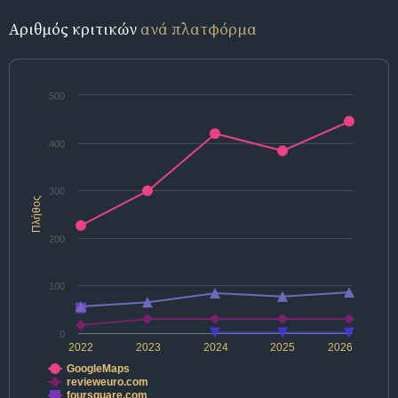
Αριθμός κριτικών
ανά πλατφόρμα
500
400
300
Πλήθος
200
100
0
2022
2023
2024
2025
2026
GoogleMaps
revieweuro.com
foursquare.com