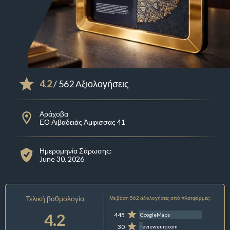
4.2
/ 562 Αξιολογήσεις
Αράχοβα
ΕΟ Λιβαδειάς Άμφισσας 41
Ημερομηνία Σάρωσης:
June 30, 2026
Τελική βαθμολογία
Με βάση 562 αξιολογήσεις από πλατφόρμες:
4.2
445
GoogleMaps
30
revieweuro.com