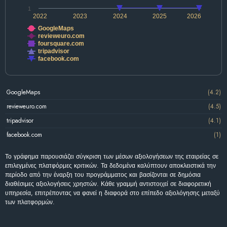
1
2022
2023
2024
2025
2026
GoogleMaps
revieweuro.com
foursquare.com
tripadvisor
facebook.com
GoogleMaps
(4.2)
revieweuro.com
(4.5)
tripadvisor
(4.1)
facebook.com
(1)
Το γράφημα παρουσιάζει σύγκριση των μέσων αξιολογήσεων της εταιρείας σε
επιλεγμένες πλατφόρμες κριτικών. Τα δεδομένα καλύπτουν αποκλειστικά την
περίοδο από την έναρξη του προγράμματος και βασίζονται σε δημόσια
διαθέσιμες αξιολογήσεις χρηστών. Κάθε γραμμή αντιστοιχεί σε διαφορετική
υπηρεσία, επιτρέποντας να φανεί η διαφορά στο επίπεδο αξιολόγησης μεταξύ
των πλατφορμών.