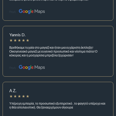
Πηγή:
Yannis D.
Βρεθήκαμε τυχαία στο μαγαζί και ήταν μια ευχάριστη έκπληξη!
Οικογενειακό μαγαζί με ευγενικό προσωπικό και νόστιμα πιάτα!Ο
κόκορας και η μοσχαρίσια μπριζόλα ξεχώρισαν!
Πηγή:
Α Ζ.
Υπέροχη εμπειρία, το προσωπικό εξυπηρετικό , το φαγητό υπέροχο και
η θέα απολαυστική. Θα ξαναερχόμουν σίγουρα