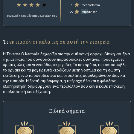
1
facebook.com
86
tripadvisor
Συνολικός αριθμός βαθμολογιών: 562
Τι
εκτιμούν οι πελάτες σε αυτή την εταιρεία
Η Taverna O Karmalis ξεχωρίζει για την αυθεντική αρραχωβίτικη κουζίνα
της, με πιάτα που συνδυάζουν παραδοσιακές συνταγές, προσεγμένες
πρώτες ύλες και γενναιόδωρες μερίδες. Το κοκορέτσι, το κοντοσούβλι,
το αρνάκι και τα μαγειρευτά κερδίζουν με τη νοστιμιά και τη σωστή
εκτέλεση, ενώ τα συνοδευτικά και οι σαλάτες συμπληρώνουν ιδανικά
την εμπειρία. Η ζεστή ατμόσφαιρα, η υπέροχη θέα και η φιλόξενη
εξυπηρέτηση δημιουργούν ένα περιβάλλον που κάνει κάθε επίσκεψη
απολαυστική και αξέχαστη.
Ειδικά σήματα