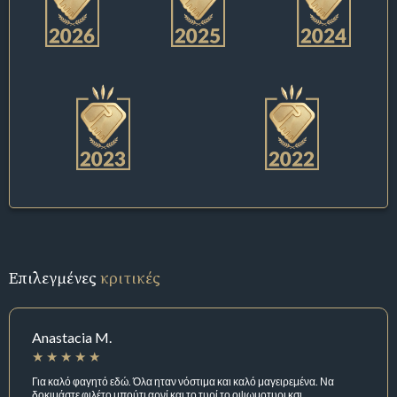
Επιλεγμένες
κριτικές
Anastacia M.
Για καλό φαγητό εδώ. Όλα ηταν νόστιμα και καλό μαγειρεμένα. Να
δοκιμάστε φιλέτο μπούτι αρνί και το τυρί το οψωμοτυρι κσι