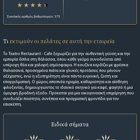
Συνολικός αριθμός βαθμολογιών: 173
Τι
εκτιμούν οι πελάτες σε αυτή την εταιρεία
Το Teatro Restaurant - Cafe ξεχωρίζει για την αυθεντική γεύση και την
εμπειρία δίπλα στη θάλασσα, όπου κάθε γεύμα συνοδεύεται από
υπέροχη θέα και χαλαρή ατμόσφαιρα. Η κουζίνα κερδίζει με φρέσκα
θαλασσινά, προσεγμένα πιάτα και γλυκές προτάσεις που μένουν
αξέχαστες, ενώ η εξυπηρέτηση είναι πάντα ευγενική, ζεστή και
επαγγελματική. Ο χώρος αποπνέει ηρεμία, καθαριότητα και αίσθηση
φιλοξενίας, δημιουργώντας το ιδανικό σκηνικό για καφέ, φαγητό ή μια
όμορφη βραδινή έξοδο. Πρόκειται για μια οικογενειακή επιχείρηση που
συνδυάζει ποιότητα, συνέπεια και πραγματική φροντίδα για τον
επισκέπτη.
Ειδικά σήματα