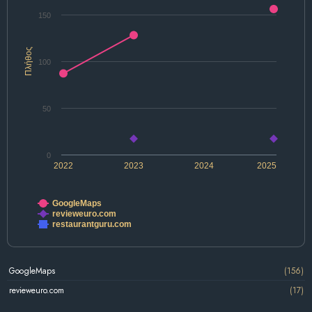
150
Πλήθος
100
50
0
2022
2023
2024
2025
GoogleMaps
revieweuro.com
restaurantguru.com
GoogleMaps
(156)
revieweuro.com
(17)