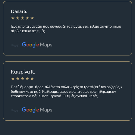
Danai S.
Ένα από τα μαγαζιά που συνδυάζει τα πάντα, θέα, τέλειο φαγητό, καλο
σέρβις και καλές τιμές.
Πηγή:
Κατερίνα Κ.
Πολύ όμορφο μέρος, αλλά από πολύ νωρίς τα τραπέζια ήταν ρεζερβε, κ
δόθηκαν κατά τις 2. Καθίσαμε , αφού πρώτα όμως ερωτηθηκαμε αν
επρόκειτο να φάμε μεσημεριανό. Οι τιμές σχετικά ψηλές.
Πηγή: