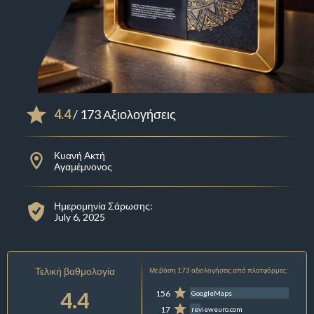
4.4
/ 173 Αξιολογήσεις
Κυανή Ακτή
Αγαμέμνονος
Ημερομηνία Σάρωσης:
July 6, 2025
Τελική βαθμολογία
Με βάση 173 αξιολογήσεις από πλατφόρμες:
4.4
156
GoogleMaps
17
revieweuro.com