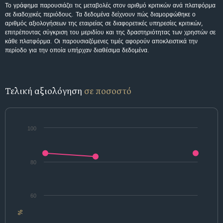
Το γράφημα παρουσιάζει τις μεταβολές στον αριθμό κριτικών ανά πλατφόρμα
σε διαδοχικές περιόδους. Τα δεδομένα δείχνουν πώς διαμορφώθηκε ο
αριθμός αξιολογήσεων της εταιρείας σε διαφορετικές υπηρεσίες κριτικών,
επιτρέποντας σύγκριση του μεριδίου και της δραστηριότητας των χρηστών σε
κάθε πλατφόρμα. Οι παρουσιαζόμενες τιμές αφορούν αποκλειστικά την
περίοδο για την οποία υπήρχαν διαθέσιμα δεδομένα.
Τελική αξιολόγηση
σε ποσοστό
100
80
60
%