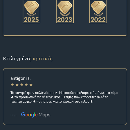
Επιλεγμένες
κριτικές
antigoni s.
Το φαγητό ήταν πολύ νόστιμο!! Η τοποθεσία εξαιρετική πάνω στο κύμα
🌊 το προσωπικό πολύ ευγενικό!! Η τιμές πολύ προσιτές αλλά το
πέμπτο αστέρι 🌟 το παίρνει για το γλυκάκι στο τέλος!!!
Πηγή: