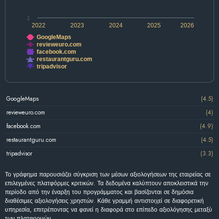
1
2022
2023
2024
2025
2026
GoogleMaps
revieweuro.com
facebook.com
restaurantguru.com
tripadvisor
GoogleMaps
(4.5)
revieweuro.com
(4)
facebook.com
(4.9)
restaurantguru.com
(4.5)
tripadvisor
(3.3)
Το γράφημα παρουσιάζει σύγκριση των μέσων αξιολογήσεων της εταιρείας σε
επιλεγμένες πλατφόρμες κριτικών. Τα δεδομένα καλύπτουν αποκλειστικά την
περίοδο από την έναρξη του προγράμματος και βασίζονται σε δημόσια
διαθέσιμες αξιολογήσεις χρηστών. Κάθε γραμμή αντιστοιχεί σε διαφορετική
υπηρεσία, επιτρέποντας να φανεί η διαφορά στο επίπεδο αξιολόγησης μεταξύ
των πλατφορμών.