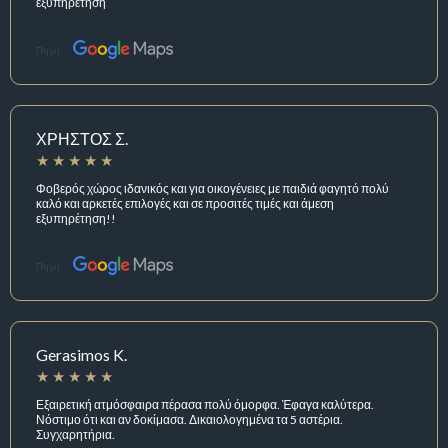
εξυπηρέτηση
Πηγή:
ΧΡΗΣΤΟΣ Σ.
Φοβερός χώρος ιδανικός και για οικογένειες με παιδιά φαγητό πολύ
καλό και αρκετές επιλογές και σε προσιτές τιμές και άμεση
εξυπηρέτηση!!
Πηγή:
Gerasimos K.
Εξαιρετική ατμόσφαιρα πέρασα πολύ όμορφα. Έφαγα καλύτερα.
Νόστιμο ότι και αν δοκίμασα. Δικαιολογημένα τα 5 αστέρια.
Συγχαρητήρια.