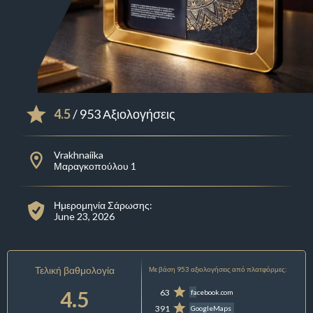
4.5
/ 953 Αξιολογήσεις
Vrakhnaíika
Μαραγκοπούλου 1
Ημερομηνία Σάρωσης:
June 23, 2026
Τελική βαθμολογία
Με βάση 953 αξιολογήσεις από πλατφόρμες:
4.5
63
facebook.com
391
GoogleMaps