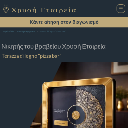
Κάντε αίτηση στον διαγωνισμό
Terazza di legno "pizza bar"
Αρχική Σελίδα
Εστιατόριο Βραχναιικα
Νικητής του βραβείου
Χρυσή Εταιρεία
Terazza di legno "pizza bar"