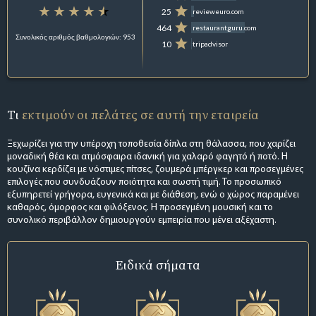
25
revieweuro.com
464
restaurantguru.com
Συνολικός αριθμός βαθμολογιών: 953
10
tripadvisor
Τι
εκτιμούν οι πελάτες σε αυτή την εταιρεία
Ξεχωρίζει για την υπέροχη τοποθεσία δίπλα στη θάλασσα, που χαρίζει
μοναδική θέα και ατμόσφαιρα ιδανική για χαλαρό φαγητό ή ποτό. Η
κουζίνα κερδίζει με νόστιμες πίτσες, ζουμερά μπέργκερ και προσεγμένες
επιλογές που συνδυάζουν ποιότητα και σωστή τιμή. Το προσωπικό
εξυπηρετεί γρήγορα, ευγενικά και με διάθεση, ενώ ο χώρος παραμένει
καθαρός, όμορφος και φιλόξενος. Η προσεγμένη μουσική και το
συνολικό περιβάλλον δημιουργούν εμπειρία που μένει αξέχαστη.
Ειδικά σήματα