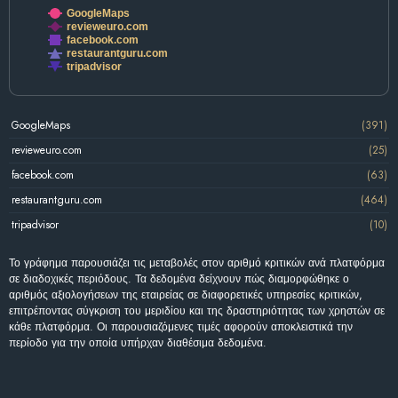
GoogleMaps
revieweuro.com
facebook.com
restaurantguru.com
tripadvisor
GoogleMaps
(391)
revieweuro.com
(25)
facebook.com
(63)
restaurantguru.com
(464)
tripadvisor
(10)
Το γράφημα παρουσιάζει τις μεταβολές στον αριθμό κριτικών ανά πλατφόρμα
σε διαδοχικές περιόδους. Τα δεδομένα δείχνουν πώς διαμορφώθηκε ο
αριθμός αξιολογήσεων της εταιρείας σε διαφορετικές υπηρεσίες κριτικών,
επιτρέποντας σύγκριση του μεριδίου και της δραστηριότητας των χρηστών σε
κάθε πλατφόρμα. Οι παρουσιαζόμενες τιμές αφορούν αποκλειστικά την
περίοδο για την οποία υπήρχαν διαθέσιμα δεδομένα.