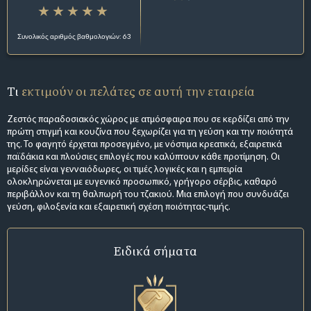
Συνολικός αριθμός βαθμολογιών: 63
Τι
εκτιμούν οι πελάτες σε αυτή την εταιρεία
Ζεστός παραδοσιακός χώρος με ατμόσφαιρα που σε κερδίζει από την
πρώτη στιγμή και κουζίνα που ξεχωρίζει για τη γεύση και την ποιότητά
της. Το φαγητό έρχεται προσεγμένο, με νόστιμα κρεατικά, εξαιρετικά
παϊδάκια και πλούσιες επιλογές που καλύπτουν κάθε προτίμηση. Οι
μερίδες είναι γενναιόδωρες, οι τιμές λογικές και η εμπειρία
ολοκληρώνεται με ευγενικό προσωπικό, γρήγορο σέρβις, καθαρό
περιβάλλον και τη θαλπωρή του τζακιού. Μια επιλογή που συνδυάζει
γεύση, φιλοξενία και εξαιρετική σχέση ποιότητας-τιμής.
Ειδικά σήματα