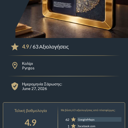
4.9
/ 63 Αξιολογήσεις
Κολίρι
Pyrgos
Ημερομηνία Σάρωσης:
June 27, 2026
Τελική βαθμολογία
Με βάση 63 αξιολογήσεις από πλατφόρμες:
4.9
62
GoogleMaps
1
facebook.com