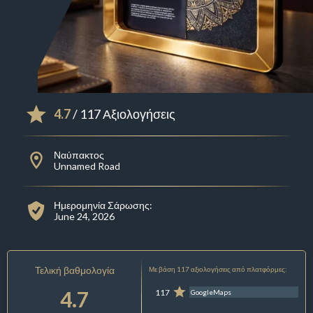
4.7
/ 117 Αξιολογήσεις
Ναύπακτος
Unnamed Road
Ημερομηνία Σάρωσης:
June 24, 2026
Τελική βαθμολογία
Με βάση 117 αξιολογήσεις από πλατφόρμες:
4.7
117
GoogleMaps