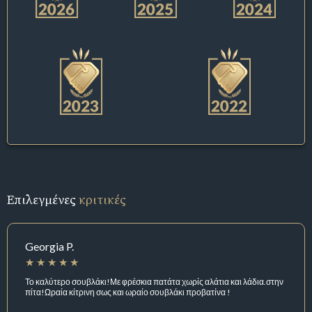
Επιλεγμένες
κριτικές
Georgia P.
Το καλύτερο σουβλάκι!Με φρέσκια πατάτα χωρίς αλάτια και λάδια.στην
πίτα!Ωραία κίτρινη σως και ωραίο σουβλάκι προβατίνα !