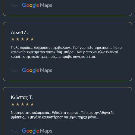
Πηγή:
Atse47 .
Πολύ ωραίο... Ευχάριστο περιβάλλον... Γρήγορη εξυπηρέτηση... Για το
καλοκαίρι έχει την πιο παγωμένη μπύρα... Και για το χειμώνα εκλεκτό
κρασί... στης καλύτερες τιμές... μπράβο συνεχίστε έτσι...
Πηγή:
Κώστας Τ.
Νοστιμοτατα καλαμάκια.. Ειδικά τα χοιρινά.. Τέτοια στην Αθήνα δε
βρίσκεις.. Η μεγάλη καθυστέρηση να μην υπήρχε μόνο...
Πηγή: