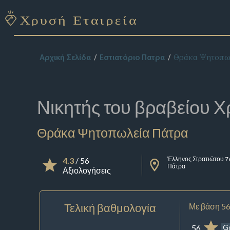
Θράκα Ψητοπω
Αρχική Σελίδα
Εστιατόριο Πατρα
Νικητής του βραβείου
Χ
Θράκα Ψητοπωλεία Πάτρα
Έλληνος Στρατιώτου 7
4.3
/ 56
Πάτρα
Αξιολογήσεις
Τελική βαθμολογία
Με βάση 56
56
G