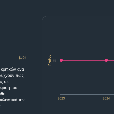
(56)
Πλήθος
56
 κριτικών ανά
δείχνουν πώς
ας σε
κριση του
άθε
2023
2024
κλειστικά την
.