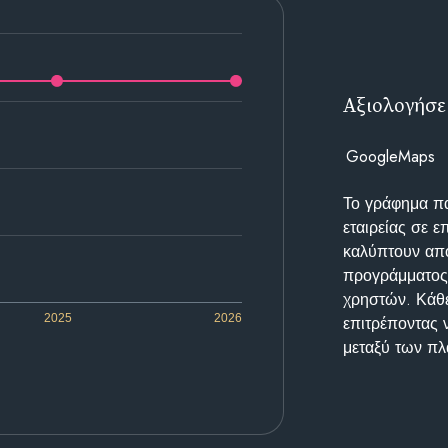
Αξιολογήσε
GoogleMaps
Το γράφημα π
εταιρείας σε 
καλύπτουν απο
προγράμματος 
χρηστών. Κάθε
2025
2026
επιτρέποντας 
μεταξύ των π