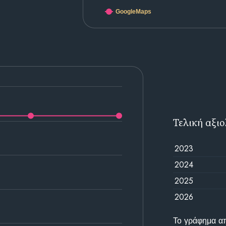
GoogleMaps
Τελική αξι
2023
2024
2025
2026
Το γράφημα απε