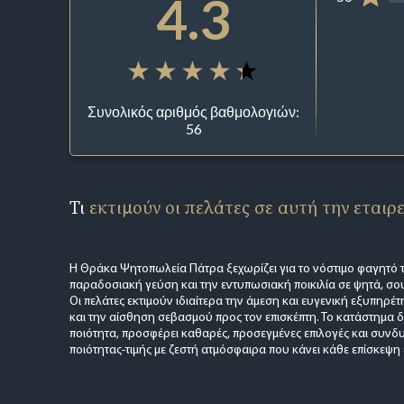
4.3
Συνολικός αριθμός βαθμολογιών:
56
Τι
εκτιμούν οι πελάτες σε αυτή την εταιρ
Η Θράκα Ψητοπωλεία Πάτρα ξεχωρίζει για το νόστιμο φαγητό τ
παραδοσιακή γεύση και την εντυπωσιακή ποικιλία σε ψητά, σου
Οι πελάτες εκτιμούν ιδιαίτερα την άμεση και ευγενική εξυπηρέ
και την αίσθηση σεβασμού προς τον επισκέπτη. Το κατάστημα 
ποιότητα, προσφέρει καθαρές, προσεγμένες επιλογές και συνδυ
ποιότητας-τιμής με ζεστή ατμόσφαιρα που κάνει κάθε επίσκεψη 