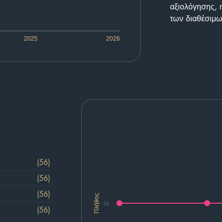
αξιολόγησης, 
των διαθέσιμω
2025
2026
(56)
(56)
(56)
Πλήθος
56
(56)