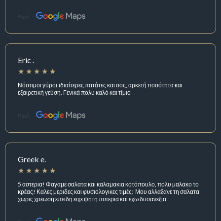
Πηγή:
Eric .
Νόστιμοι γύροι,ιδιαίτερες πατάτες και σος, αρκετή ποσότητα και
εξαιρετική γεύση. Γενικά πολυ καλό και τίμιο
Πηγή:
Greek e.
5 αστερια! Φαγαμε σαλατα και καλαμακια κοτόπουλο, πολυ μαλακο το
κρέας! Καλες μεριδες και φυσιολογικες τιμές! Μου αλλαξανε τη σαλατα
χωρις χρεωση επειδη ειχε ψητη πιπερια και εχω δυσανεξια.