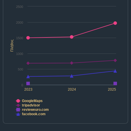
2500
2000
1500
Πλήθος
1000
500
0
2023
2024
2025
GoogleMaps
tripadvisor
revieweuro.com
facebook.com