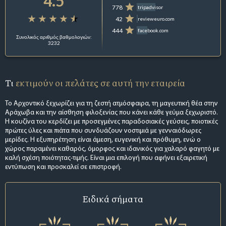
4.5
778
tripadvisor
42
revieweuro.com
444
facebook.com
Συνολικός αριθμός βαθμολογιών:
3232
Τι
εκτιμούν οι πελάτες σε αυτή την εταιρεία
Το Αρχοντικό ξεχωρίζει για τη ζεστή ατμόσφαιρα, τη μαγευτική θέα στην
Αράχωβα και την αίσθηση φιλοξενίας που κάνει κάθε γεύμα ξεχωριστό.
Η κουζίνα του κερδίζει με προσεγμένες παραδοσιακές γεύσεις, ποιοτικές
πρώτες ύλες και πιάτα που συνδυάζουν νοστιμιά με γενναιόδωρες
μερίδες. Η εξυπηρέτηση είναι άμεση, ευγενική και πρόθυμη, ενώ ο
χώρος παραμένει καθαρός, όμορφος και ιδανικός για χαλαρό φαγητό με
καλή σχέση ποιότητας-τιμής. Είναι μια επιλογή που αφήνει εξαιρετική
εντύπωση και προσκαλεί σε επιστροφή.
Ειδικά σήματα