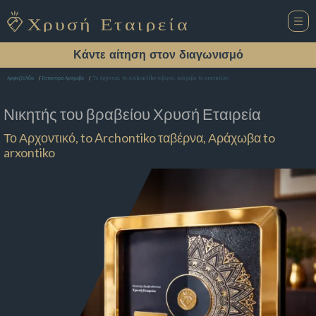
Κάντε αίτηση στον διαγωνισμό
Το Αρχοντικό, to Archontiko ταβέρνα, Αράχωβα to arxontiko
Αρχική Σελίδα
Εστιατόριο Αράχωβα
Νικητής του βραβείου
Χρυσή Εταιρεία
Το Αρχοντικό, to Archontiko ταβέρνα, Αράχωβα to
arxontiko