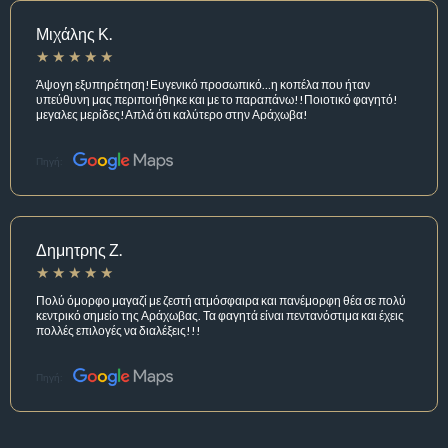
Μιχάλης Κ.
Άψογη εξυπηρέτηση!Ευγενικό προσωπικό…η κοπέλα που ήταν
υπεύθυνη μας περιποιήθηκε και με το παραπάνω!!Ποιοτικό φαγητό!
μεγαλες μερίδες!Απλά ότι καλύτερο στην Αράχωβα!
Πηγή:
Δημητρης Ζ.
Πολύ όμορφο μαγαζί με ζεστή ατμόσφαιρα και πανέμορφη θέα σε πολύ
κεντρικό σημείο της Αράχωβας. Τα φαγητά είναι πεντανόστιμα και έχεις
πολλές επιλογές να διαλέξεις!!!
Πηγή: