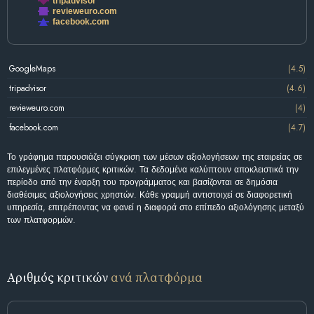
tripadvisor
revieweuro.com
facebook.com
GoogleMaps
(4.5)
tripadvisor
(4.6)
revieweuro.com
(4)
facebook.com
(4.7)
Το γράφημα παρουσιάζει σύγκριση των μέσων αξιολογήσεων της εταιρείας σε
επιλεγμένες πλατφόρμες κριτικών. Τα δεδομένα καλύπτουν αποκλειστικά την
περίοδο από την έναρξη του προγράμματος και βασίζονται σε δημόσια
διαθέσιμες αξιολογήσεις χρηστών. Κάθε γραμμή αντιστοιχεί σε διαφορετική
υπηρεσία, επιτρέποντας να φανεί η διαφορά στο επίπεδο αξιολόγησης μεταξύ
των πλατφορμών.
Αριθμός κριτικών
ανά πλατφόρμα