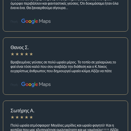
όμορφο περιβάλλον και φανταστικές γεύσεις. Ότι δοκιμάσαμε ήταν όλα
ένα κι ένα. Θα ξαναερθούμε σίγουρα...
Πηγή:
Θανος Σ.
Βραβευμένες γεύσεις σε πολύ ωραίο μέρος. Το τοπίο σε χαλαρώνει,το
φαί είναι τόσο καλό που σου ανεβάζει την διάθεση και ο Κ.Νικος
ευχαρίστως άνθρωπος που δημιουργεί ωραίο κλίμα.Αξίζει να πάτε
Πηγή:
Σωτήρης Α.
Πολύ ωραία ατμόσφαιρα! Μεγάλες μερίδες και ωραίο φαγητό! Και η
κοπέλα που μας εξυπηρέτησε ομιλιτικότατη και με χαμόγελο!!!!! Αξίζει