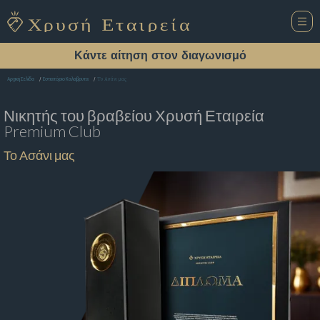
Κάντε αίτηση στον διαγωνισμό
Το Ασάνι μας
Αρχική Σελίδα
Εστιατόριο Καλαβρυτα
Νικητής του βραβείου
Χρυσή Εταιρεία
Premium Club
Το Ασάνι μας