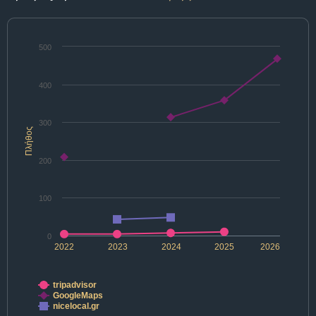
500
400
300
Πλήθος
200
100
0
2022
2023
2024
2025
2026
tripadvisor
GoogleMaps
nicelocal.gr