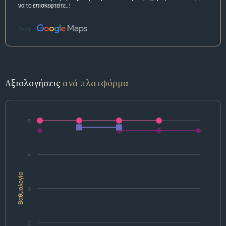
να το επισκεφτείτε..!
Πηγή:
Αξιολογήσεις
ανά πλατφόρμα
5
4
Βαθμολογία
3
2