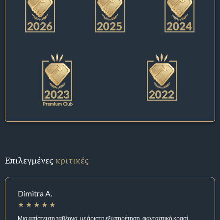
Επιλεγμένες
κριτικές
Dimitra A.
Μια απίστευτη ταβέρνα ,με άριστη εξυπηρέτηση ,φανταστικό κρασί