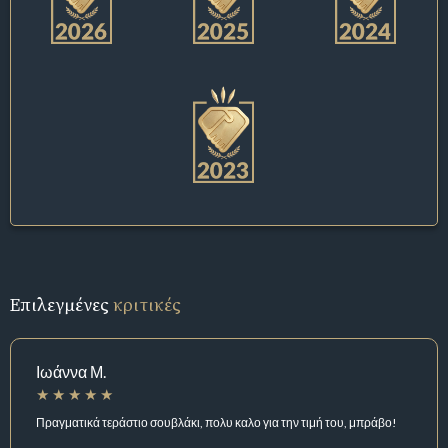
Επιλεγμένες
κριτικές
Ιωάννα Μ.
Πραγματικά τεράστιο σουβλάκι, πολυ καλο για την τιμή του, μπράβο!