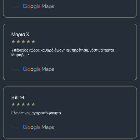
Πηγή:
Μαρια Χ.
Υπέροχος χώρος,καθαρό,άψογη εξυπηρέτηση, νόστιμα πιάτα!!
Μπράβο !!
Πηγή:
Bill M.
Εξαιρετικο μαγειρευτό φαγητό..
Πηγή: