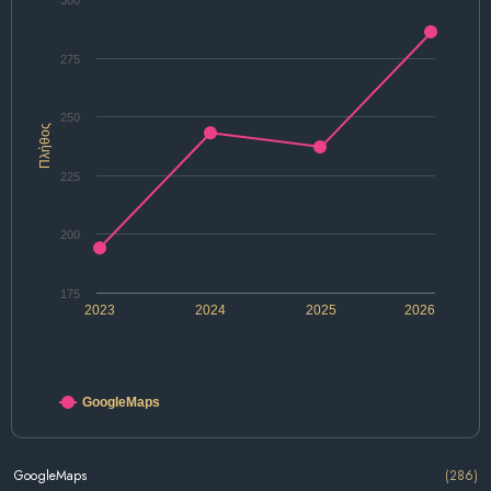
300
275
250
Πλήθος
225
200
175
2023
2024
2025
2026
GoogleMaps
GoogleMaps
(286)