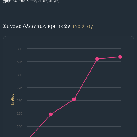
χρηστών από διαφορετικές πηγές.
Σύνολο όλων των κριτικών
ανά έτος
350
325
300
275
Πλήθος
250
225
200