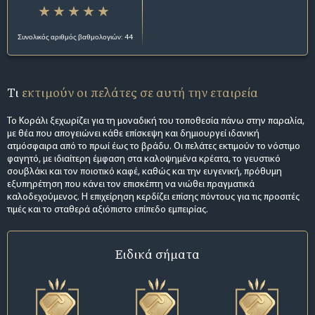
Συνολικός αριθμός βαθμολογιών: 44
Τι
εκτιμούν οι πελάτες σε αυτή την εταιρεία
Το Κοράλι ξεχωρίζει για τη μοναδική του τοποθεσία πάνω στην παραλία,
με θέα που απογειώνει κάθε επίσκεψη και δημιουργεί ιδανική
ατμόσφαιρα από το πρωί έως το βράδυ. Οι πελάτες εκτιμούν το νόστιμο
φαγητό, με ιδιαίτερη έμφαση στα καλοψημένα κρέατα, το γευστικό
σουβλάκι και τον ποιοτικό καφέ, καθώς και την ευγενική, πρόθυμη
εξυπηρέτηση που κάνει τον επισκέπτη να νιώθει πραγματικά
καλοδεχούμενος. Η επιχείρηση κερδίζει επίσης πόντους για τις προσιτές
τιμές και το σταθερά αξιόπιστο επίπεδο εμπειρίας.
Ειδικά σήματα