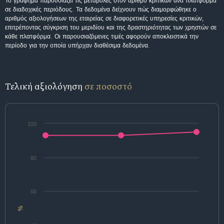
Το γράφημα παρουσιάζει τις μεταβολές στον αριθμό κριτικών ανά πλατφόρμα
σε διαδοχικές περιόδους. Τα δεδομένα δείχνουν πώς διαμορφώθηκε ο
αριθμός αξιολογήσεων της εταιρείας σε διαφορετικές υπηρεσίες κριτικών,
επιτρέποντας σύγκριση του μεριδίου και της δραστηριότητας των χρηστών σε
κάθε πλατφόρμα. Οι παρουσιαζόμενες τιμές αφορούν αποκλειστικά την
περίοδο για την οποία υπήρχαν διαθέσιμα δεδομένα.
Τελική αξιολόγηση
σε ποσοστό
100
80
60
%