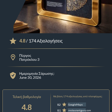
4.8
/ 174 Αξιολογήσεις
Πύργος
Πατρόκλου 3
Ημερομηνία Σάρωσης:
June 30, 2026
Τελική βαθμολογία
Με βάση 174 αξιολογήσεις από πλατφόρμες:
4.8
82
GoogleMaps
81
restaurantguru.com