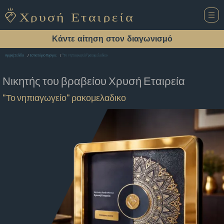
Κάντε αίτηση στον διαγωνισμό
"Το νηπιαγωγείο" ρακομελαδικο
Αρχική Σελίδα
Εστιατόριο Πυργος
Νικητής του βραβείου
Χρυσή Εταιρεία
"Το νηπιαγωγείο" ρακομελαδικο