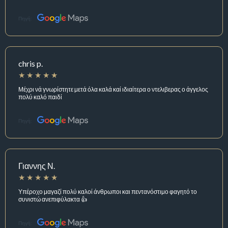
Πηγή:
chris p.
Μέχρι νά γνωρίστητε μετά όλα καλά καί ιδιαίτερα ο ντελιβερας ο άγγελος
πολύ καλό παιδί
Πηγή:
Γιαννης Ν.
Υπέροχο μαγαζί πολύ καλοί άνθρωποι και πεντανόστιμο φαγητό το
συνιστώ ανεπιφύλακτα 👍
Πηγή: