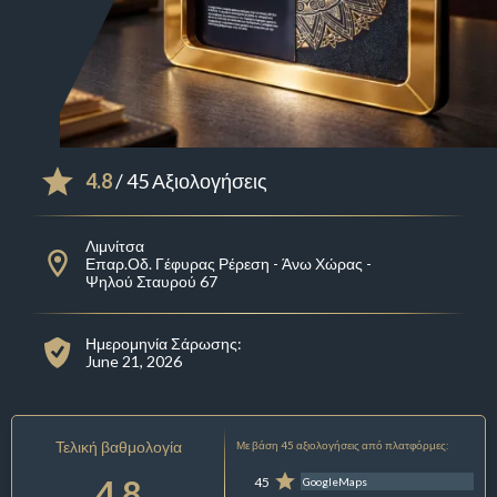
4.8
/ 45 Αξιολογήσεις
Λιμνίτσα
Επαρ.Οδ. Γέφυρας Ρέρεση - Άνω Χώρας -
Ψηλού Σταυρού 67
Ημερομηνία Σάρωσης:
June 21, 2026
Τελική βαθμολογία
Με βάση 45 αξιολογήσεις από πλατφόρμες:
4.8
45
GoogleMaps