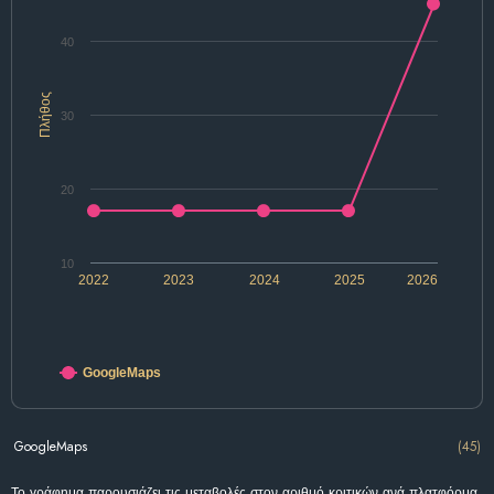
40
Πλήθος
30
20
10
2022
2023
2024
2025
2026
GoogleMaps
GoogleMaps
(45)
Το γράφημα παρουσιάζει τις μεταβολές στον αριθμό κριτικών ανά πλατφόρμα