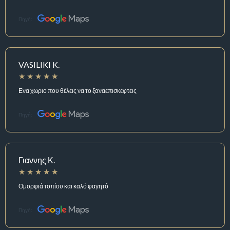
Πηγή:
VASILIKI K.
Ενα χωριο που θέλεις να το ξαναεπισκεφτεις
Πηγή:
Γιαννης Κ.
Ομορφιά τοπίου και καλό φαγητό
Πηγή: