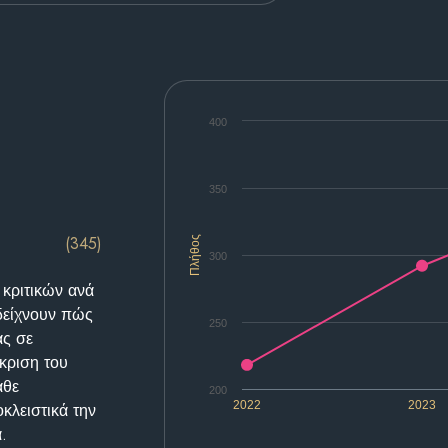
400
350
(345)
Πλήθος
300
 κριτικών ανά
δείχνουν πώς
250
ας σε
κριση του
άθε
200
2022
2023
κλειστικά την
.