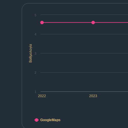
5
4
Βαθμολογία
3
2
1
2022
2023
GoogleMaps