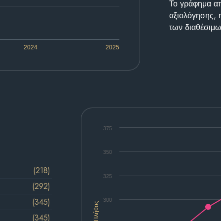
Το γράφημα απε
αξιολόγησης, 
των διαθέσιμω
2024
2025
375
350
(218)
325
(292)
(345)
300
Πλήθος
(345)