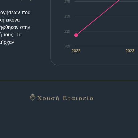
275
ολογήσεων που
250
κή εικόνα
λήφθηκαν στην
225
ή τους. Τα
υπήρχαν
200
2022
2023