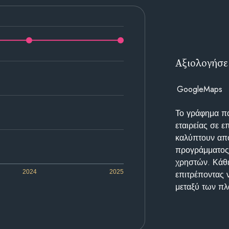
Αξιολογήσε
GoogleMaps
Το γράφημα π
εταιρείας σε 
καλύπτουν απο
προγράμματος 
χρηστών. Κάθε
2024
2025
επιτρέποντας 
μεταξύ των π