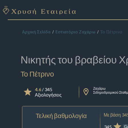
Το Πέτρινο
Αρχική Σελίδα
Εστιατόριο Ζαχάρω
Νικητής του βραβείου
Χ
Το Πέτρινο
Ζαχάρω
4.6
/ 345
Σιδηροδρομικού Σταθ
Αξιολογήσεις
Τελική βαθμολογία
Με βάση 34
345
G