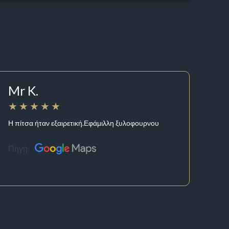
Mr K.
Η πίτσα ήταν εξαιρετική.Εφάμιλλη ξυλοφουρνου
Πηγή: