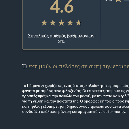
4.6
Συνολικός αριθμός βαθμολογιών:
345
Τι
εκτιμούν οι πελάτες σε αυτή την εταιρ
Το Πέτρινο ξεχωρίζει ως ένας ζεστός, καλαίσθητος προορισμός
φαγητό με ατμόσφαιρα φιλοξενίας. Οι επισκέπτες εκτιμούν τις γ
προσιτές τιμές και την ποικιλία του μενού, με την πίτσα να κερδί
για τη γεύση και την ποιότητά της. Ο όμορφος κήπος, ο προσε
και η φιλική εξυπηρέτηση δημιουργούν εμπειρία που μένει αξέχ
συνδυάζει απόλαυση, άνεση και πραγματικό value for money.