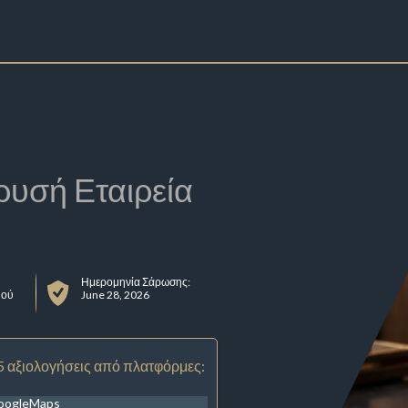
ρυσή Εταιρεία
Ημερομηνία Σάρωσης:
μού
June 28, 2026
5 αξιολογήσεις από πλατφόρμες:
oogleMaps