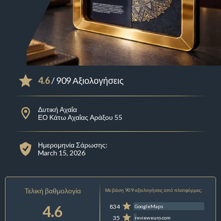
4.6
/ 909 Αξιολογήσεις
Δυτική Αχαΐα
ΕΟ Κάτω Αχαΐας Αράξου 55
Ημερομηνία Σάρωσης:
March 15, 2026
Τελική βαθμολογία
Με βάση 909 αξιολογήσεις από πλατφόρμες:
4.6
834
GoogleMaps
35
revieweuro.com