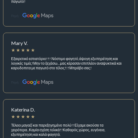
παγωτό!
Πηγή:
Mary V.
Εξαιρετικό εστιατόριο!!! Νόστιμο φαγητό,άψογη εξυπηρέτηση και
λογικές τιμές!Μην το ξεχάσω...μας κέρασαν επιπλέον αναψυκτικά και
καρυδοπιτα με παγωτό στο τέλος!!!Μπράβο σας!
Πηγή:
Katerina D.
Τέλειο μαγαζί και παρεξηγημένο πολύ!!Είχαμε ακούσει τα
χειρότερα..Καμία σχέση τελικά!!Καθαρός χώρος, ευγένεια,
εξυπηρέτηση και καλά φαγητά.