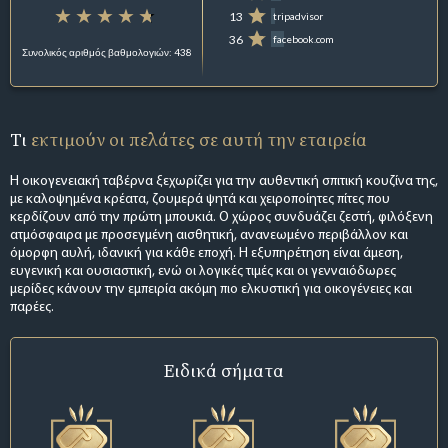
13
tripadvisor
36
facebook.com
Συνολικός αριθμός βαθμολογιών: 438
Τι
εκτιμούν οι πελάτες σε αυτή την εταιρεία
Η οικογενειακή ταβέρνα ξεχωρίζει για την αυθεντική σπιτική κουζίνα της,
με καλοψημένα κρέατα, ζουμερά ψητά και χειροποίητες πίτες που
κερδίζουν από την πρώτη μπουκιά. Ο χώρος συνδυάζει ζεστή, φιλόξενη
ατμόσφαιρα με προσεγμένη αισθητική, ανανεωμένο περιβάλλον και
όμορφη αυλή, ιδανική για κάθε εποχή. Η εξυπηρέτηση είναι άμεση,
ευγενική και ουσιαστική, ενώ οι λογικές τιμές και οι γενναιόδωρες
μερίδες κάνουν την εμπειρία ακόμη πιο ελκυστική για οικογένειες και
παρέες.
Ειδικά σήματα