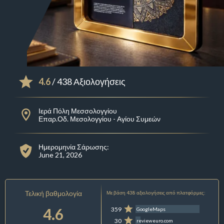
4.6
/ 438 Αξιολογήσεις
Ιερά Πόλη Μεσσολογγίου
Επαρ.Οδ. Μεσολογγίου - Αγίου Συμεών
Ημερομηνία Σάρωσης:
June 21, 2026
Τελική βαθμολογία
Με βάση 438 αξιολογήσεις από πλατφόρμες:
4.6
359
GoogleMaps
30
revieweuro.com