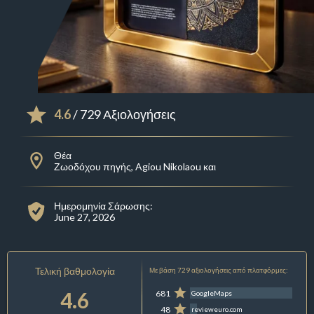
4.6
/ 729 Αξιολογήσεις
Θέα
Ζωοδόχου πηγής, Agiou Nikolaou και
Ημερομηνία Σάρωσης:
June 27, 2026
Τελική βαθμολογία
Με βάση 729 αξιολογήσεις από πλατφόρμες:
4.6
681
GoogleMaps
48
revieweuro.com