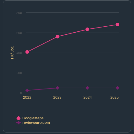
800
600
Πλήθος
400
200
0
2022
2023
2024
2025
GoogleMaps
revieweuro.com