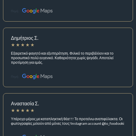
Πηγή:
Δημήτριος Σ.
Εξαιρετικό φαγητό και εξυπηρέτηση. Φιλικό το περιβάλλον και το
προσωπικό πολύ ευγενικό. Καθαριότητα χωρίς ψεγάδι. Αποτελεί
προτίμηση για εμάς.
Πηγή:
Αναστασία Σ.
Υπέροχο μέρος με καταπληκτική θέα!!! Το προτείνω ανεπιφύλακτα. Οι
φωτογραφίες μιλούν από μόνες τους!Instagram account @to_foodooki