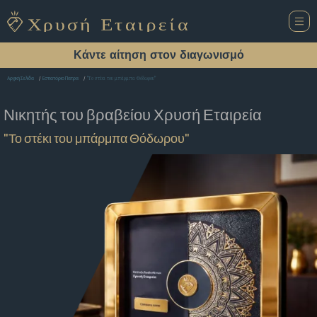
Κάντε αίτηση στον διαγωνισμό
"Το στέκι του μπάρμπα Θόδωρου"
Αρχική Σελίδα
Εστιατόριο Πατρα
Νικητής του βραβείου
Χρυσή Εταιρεία
"Το στέκι του μπάρμπα Θόδωρου"