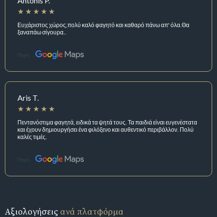
Antonis P.
Ευχάριστος χώρος,πολύ καλό φαγητό και καθαρό πάνω απ' όλα.Θα
ξαναπάω σίγουρα..
Πηγή:
Aris T.
Πεντανόστιμα φαγητά, ειδικά τα ψητά τους. Τα παιδιά είναι ευγενέστατα
και έχουν δημιουργήσει ένα φιλόξενο και αυθεντικό περιβάλλον. Πολύ
καλές τιμές.
Πηγή:
Αξιολογήσεις
ανά πλατφόρμα