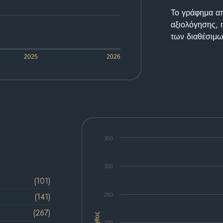
Το γράφημα απε
αξιολόγησης, 
των διαθέσιμω
2025
2026
350
300
(101)
(141)
250
(267)
Πλήθος
200