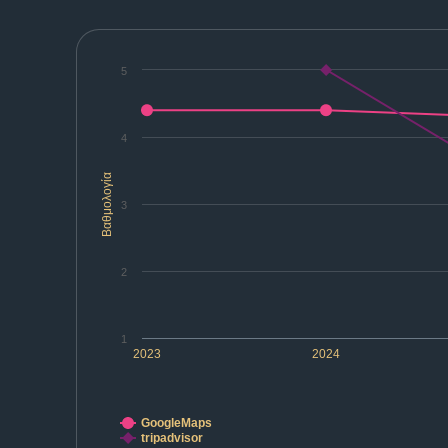
5
4
Βαθμολογία
3
2
1
2023
2024
GoogleMaps
tripadvisor