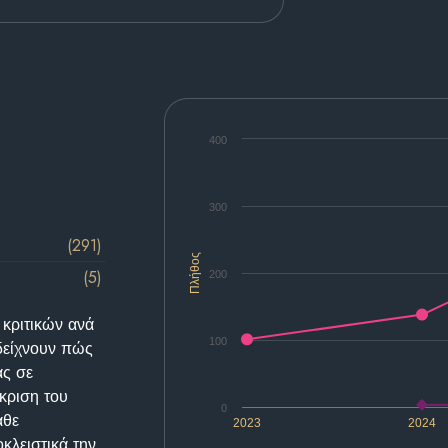
400
300
(291)
Πλήθος
(5)
200
 κριτικών ανά
100
δείχνουν πώς
ας σε
κριση του
0
άθε
2023
2024
κλειστικά την