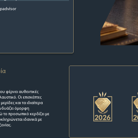
ipadvisor
εία
ου φέρνει αυθεντικές
αυστικό. Οι επισκέπτες
ερίδες και τα ιδιαίτερα
υνδυάζει όμορφη
ώ το προσωπικό κερδίζει με
οκληρώνεται ιδανικά με
ενίας.