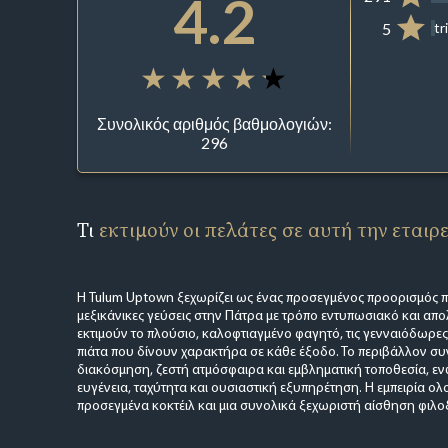
4.2
5
tr
Συνολικός αριθμός βαθμολογιών:
296
Τι
εκτιμούν οι πελάτες σε αυτή την εταιρ
Η Tulum Uptown ξεχωρίζει ως ένας προσεγμένος προορισμός π
μεξικάνικες γεύσεις στην Πάτρα με τρόπο εντυπωσιακό και απολ
εκτιμούν το πλούσιο, καλοφτιαγμένο φαγητό, τις γενναιόδωρες μ
πιάτα που δίνουν χαρακτήρα σε κάθε έξοδο. Το περιβάλλον σ
διακόσμηση, ζεστή ατμόσφαιρα και εμβληματική τοποθεσία, εν
ευγένεια, ταχύτητα και ουσιαστική εξυπηρέτηση. Η εμπειρία ολ
προσεγμένα κοκτέιλ και μια συνολικά ξεχωριστή αίσθηση φιλοξ