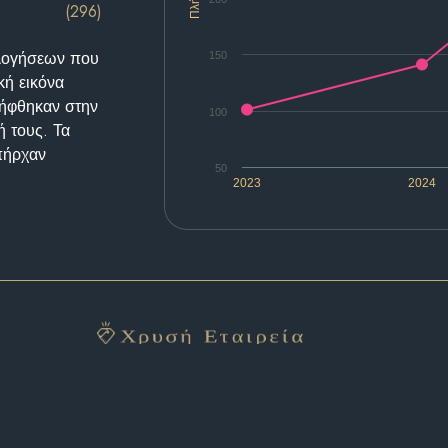
(296)
ολογήσεων που
150
κή εικόνα
λήφθηκαν στην
100
ή τους. Τα
υπήρχαν
50
2023
2024