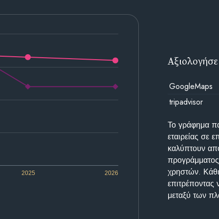
Αξιολογήσε
GoogleMaps
tripadvisor
Το γράφημα π
εταιρείας σε 
καλύπτουν απο
προγράμματος 
χρηστών. Κάθε
2025
2026
επιτρέποντας 
μεταξύ των π