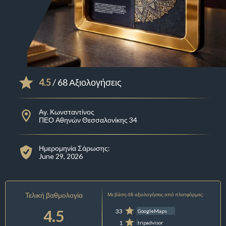
4.5
/ 68 Αξιολογήσεις
Αγ. Κωνσταντίνος
ΠΕΟ Αθηνών Θεσσαλονίκης 34
Ημερομηνία Σάρωσης:
June 29, 2026
Τελική βαθμολογία
Με βάση 68 αξιολογήσεις από πλατφόρμες:
4.5
33
GoogleMaps
1
tripadvisor