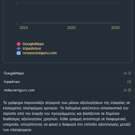
2
1
2024
2025
2026
GoogleMaps
tripadvisor
restaurantguru.com
GoogleMaps
(4.2)
tripadvisor
(5)
restaurantguru.com
(4.8)
Το γράφημα παρουσιάζει σύγκριση των μέσων αξιολογήσεων της εταιρείας σε
επιλεγμένες πλατφόρμες κριτικών. Τα δεδομένα καλύπτουν αποκλειστικά την
περίοδο από την έναρξη του προγράμματος και βασίζονται σε δημόσια
διαθέσιμες αξιολογήσεις χρηστών. Κάθε γραμμή αντιστοιχεί σε διαφορετική
υπηρεσία, επιτρέποντας να φανεί η διαφορά στο επίπεδο αξιολόγησης μεταξύ
των πλατφορμών.