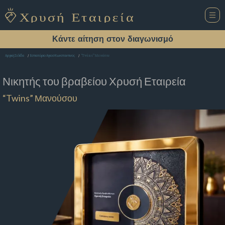
Κάντε αίτηση στον διαγωνισμό
“Twins” Μανούσου
Αρχική Σελίδα
Εστιατόριο Αγιοσ Κωνσταντινος
Νικητής του βραβείου
Χρυσή Εταιρεία
“Twins” Μανούσου