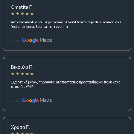
Ometita F.
Am comandat pentru 4 persoane . A venit foarte repede si mâncarea a
fost chiar buna. Sper sa mai revenim
Πηγή:
Βικουλα Π.
Εξαιρετικό μαγαζί τηρούνται οι αποστάσεις προστασίας και πολυ καλο
το σέρβις 😯😯
Πηγή:
Χρυσα Γ.