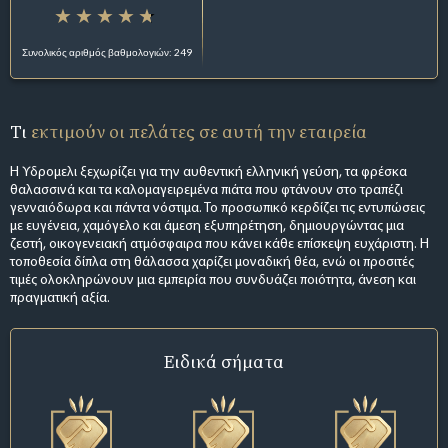
Συνολικός αριθμός βαθμολογιών: 249
Τι
εκτιμούν οι πελάτες σε αυτή την εταιρεία
Η Υδρομελι ξεχωρίζει για την αυθεντική ελληνική γεύση, τα φρέσκα
θαλασσινά και τα καλομαγειρεμένα πιάτα που φτάνουν στο τραπέζι
γενναιόδωρα και πάντα νόστιμα. Το προσωπικό κερδίζει τις εντυπώσεις
με ευγένεια, χαμόγελο και άμεση εξυπηρέτηση, δημιουργώντας μια
ζεστή, οικογενειακή ατμόσφαιρα που κάνει κάθε επίσκεψη ευχάριστη. Η
τοποθεσία δίπλα στη θάλασσα χαρίζει μοναδική θέα, ενώ οι προσιτές
τιμές ολοκληρώνουν μια εμπειρία που συνδυάζει ποιότητα, άνεση και
πραγματική αξία.
Ειδικά σήματα