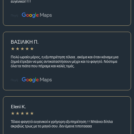
ευγενικοί!!!!
Πηγή:
ΒΑΣΙΛΙΚΗ Π.
Πολύ ωραίο μέρος, η εξυπηρέτηση τέλεια , ακόμα και όταν κάναμε μια
ζημιά έτρεξαν να μας αντικαταστήσουν μέχρι και το φαγητό. Νόστιμα
όλα τα πιάτα που πήραμε και καλές τιμές.
Πηγή:
Eleni K.
Τέλειο φαγητό ευγενικοί κ γρήγορη εξυπηρέτηση !! Μπάνιο δίπλα
ακριβώς τρως με το μαγιό σου .δεν έμεινε τιποταααα