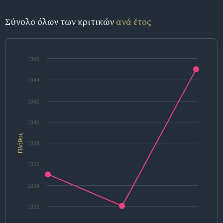
Σύνολο όλων των κριτικών
ανά έτος
1346
1344
1342
1340
Πλήθος
1338
1336
1334
1332