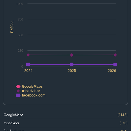
1000
750
Πλήθος
500
250
0
2024
2025
2026
GoogleMaps
tripadvisor
facebook.com
GoogleMaps
(1143)
tripadvisor
(178)