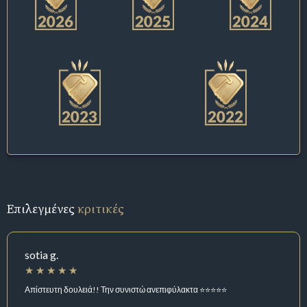
Επιλεγμένες
κριτικές
sotia g.
Απίστευτη δουλειά!! Την συνιστώ ανεπιφύλακτα ⭐️⭐️⭐️⭐️⭐️