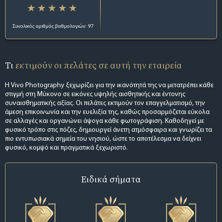
Συνολικός αριθμός βαθμολογιών: 97
Τι
εκτιμούν οι πελάτες σε αυτή την εταιρεία
Η Vivo Photography ξεχωρίζει για την ικανότητά της να μετατρέπει κάθε
στιγμή στη Μύκονο σε εικόνες υψηλής αισθητικής και έντονης
συναισθηματικής αξίας. Οι πελάτες εκτιμούν τον επαγγελματισμό, την
άμεση επικοινωνία και την ευελιξία της, καθώς προσαρμόζεται εύκολα
σε αλλαγές και οργανώνει άψογα κάθε φωτογράφιση. Καθοδηγεί με
φυσικό τρόπο στις πόζες, δημιουργεί άνετη ατμόσφαιρα και γνωρίζει τα
πιο εντυπωσιακά σημεία του νησιού, ώστε το αποτέλεσμα να δείχνει
φυσικό, κομψό και πραγματικά ξεχωριστό.
Ειδικά σήματα