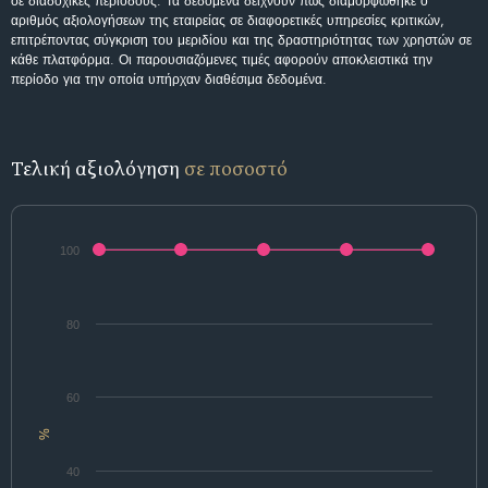
σε διαδοχικές περιόδους. Τα δεδομένα δείχνουν πώς διαμορφώθηκε ο
αριθμός αξιολογήσεων της εταιρείας σε διαφορετικές υπηρεσίες κριτικών,
επιτρέποντας σύγκριση του μεριδίου και της δραστηριότητας των χρηστών σε
κάθε πλατφόρμα. Οι παρουσιαζόμενες τιμές αφορούν αποκλειστικά την
περίοδο για την οποία υπήρχαν διαθέσιμα δεδομένα.
Τελική αξιολόγηση
σε ποσοστό
100
80
60
%
40