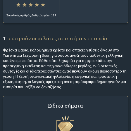
Συνολικός αριθμός βαθμολογιών: 119
Τι
εκτιμούν οι πελάτες σε αυτή την εταιρεία
Φρέσκα ψάρια, καλοψημένα κρέατα και σπιτικές γεύσεις δίνουν στο
Yiasemi μια ξεχωριστή θέση για όσους αναζητούν αυθεντική ελληνική
κουζίνα με ποιότητα. Κάθε πιάτο ξεχωρίζει για τη φρεσκάδα, την
προσεγμένη εκτέλεση και τις γενναιόδωρες μερίδες, ενώ οι τοπικές
συνταγές και οι ιδιαίτερες σάλτσες αναδεικνύουν ακόμη περισσότερο τη
γεύση. Η ζεστή οικογενειακή φιλοξενία, η ευγενική και προσεκτική
εξυπηρέτηση, οι λογικές τιμές και η άνετη ατμόσφαιρα δημιουργούν μια
εμπειρία που αξίζει να ξαναζήσεις.
Ειδικά σήματα