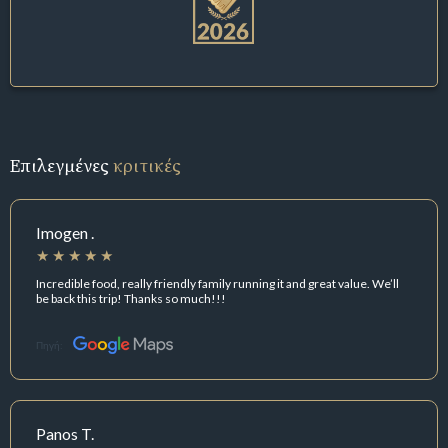
Επιλεγμένες
κριτικές
Imogen .
Incredible food, really friendly family running it and great value. We’ll
be back this trip! Thanks so much!!!
Πηγή:
Panos T.