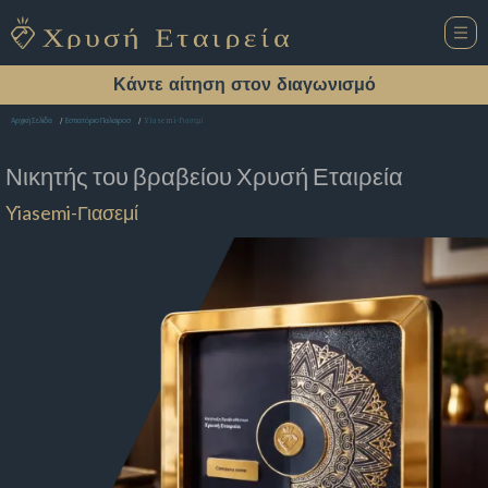
Κάντε αίτηση στον διαγωνισμό
Yiasemi-Γιασεμί
Αρχική Σελίδα
Εστιατόριο Παλαιροσ
Νικητής του βραβείου
Χρυσή Εταιρεία
Yiasemi-Γιασεμί