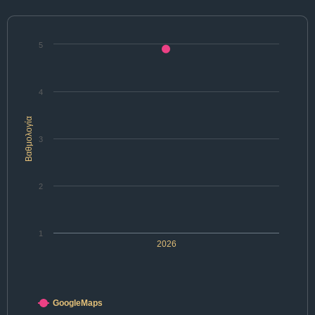
5
4
Βαθμολογία
3
2
1
2026
GoogleMaps