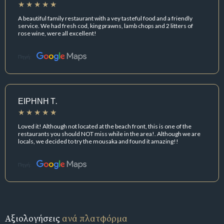
A beautiful family restaurant with a vey tasteful food and a friendly
service. We had fresh cod, king prawns, lamb chops and 2 litters of
rose wine, were all excellent!
Πηγή:
ΕΙΡΗΝΗ Τ.
Loved it! Although not located at the beach front, this is one of the
restaurants you should NOT miss while in the area!. Although we are
locals, we decided to try the mousaka and found it amazing!!
Πηγή:
Αξιολογήσεις
ανά πλατφόρμα