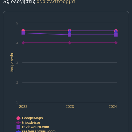
Αξιολογήσεις
ανά πλατφόρμα
5
4
Βαθμολογία
3
2
1
2022
2023
2024
GoogleMaps
tripadvisor
revieweuro.com
restaurantguru.com