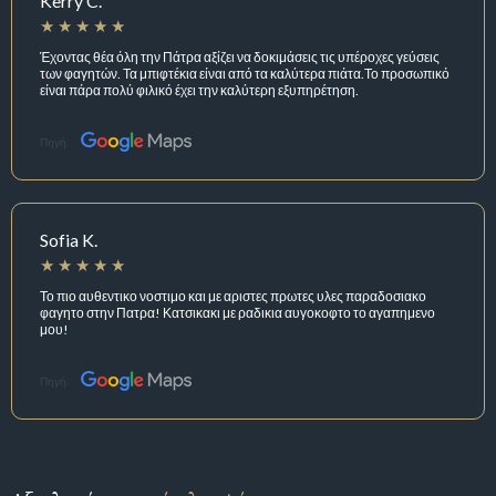
Kerry C.
Έχοντας θέα όλη την Πάτρα αξίζει να δοκιμάσεις τις υπέροχες γεύσεις
των φαγητών. Τα μπιφτέκια είναι από τα καλύτερα πιάτα.Το προσωπικό
είναι πάρα πολύ φιλικό έχει την καλύτερη εξυπηρέτηση.
Πηγή:
Sofia K.
Το πιο αυθεντικο νοστιμο και με αριστες πρωτες υλες παραδοσιακο
φαγητο στην Πατρα! Κατσικακι με ραδικια αυγοκοφτο το αγαπημενο
μου!
Πηγή: