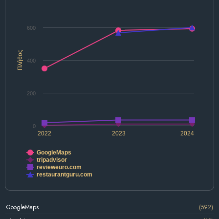
600
Πλήθος
400
200
0
2022
2023
2024
GoogleMaps
tripadvisor
revieweuro.com
restaurantguru.com
GoogleMaps
(592)