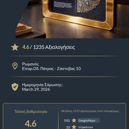
4.6
/ 1235 Αξιολογήσεις
Ρωμανός
Επαρ.Οδ. Πάτρας - Ζάστοβας 10
Ημερομηνία Σάρωσης:
March 29, 2026
Τελική βαθμολογία
Με βάση 1235 αξιολογήσεις από πλατφόρμες:
4.6
592
GoogleMaps
10
tripadvisor