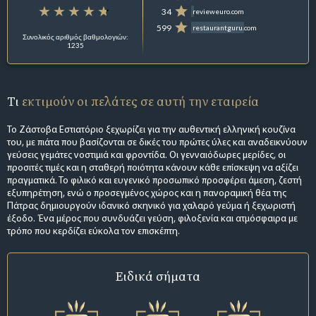
34
revieweuro.com
599
restaurantguru.com
Συνολικός αριθμός βαθμολογιών:
1235
Τι
εκτιμούν οι πελάτες σε αυτή την εταιρεία
Το Ζάστοβα Εστιατόριο ξεχωρίζει για την αυθεντική ελληνική κουζίνα
του, με πιάτα που βασίζονται σε δικές του πρώτες ύλες και αναδεικνύουν
γεύσεις γεμάτες νοστιμιά και φροντίδα. Οι γενναιόδωρες μερίδες, οι
προσιτές τιμές και η σταθερή ποιότητα κάνουν κάθε επίσκεψη να αξίζει
πραγματικά. Το φιλικό και ευγενικό προσωπικό προσφέρει άμεση, ζεστή
εξυπηρέτηση, ενώ ο προσεγμένος χώρος και η πανοραμική θέα της
Πάτρας δημιουργούν ιδανικό σκηνικό για χαλαρό γεύμα ή ξεχωριστή
έξοδο. Ένα μέρος που συνδυάζει γεύση, φιλοξενία και ατμόσφαιρα με
τρόπο που κερδίζει εύκολα τον επισκέπτη.
Ειδικά σήματα