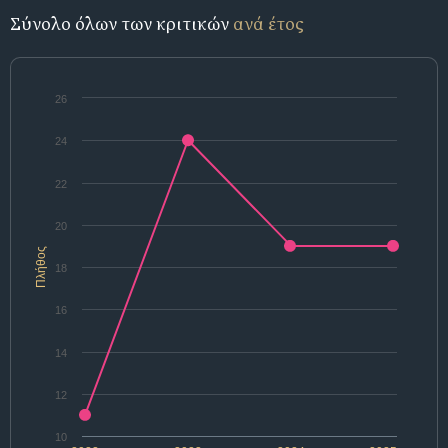
Σύνολο όλων των κριτικών
ανά έτος
26
24
22
20
Πλήθος
18
16
14
12
10