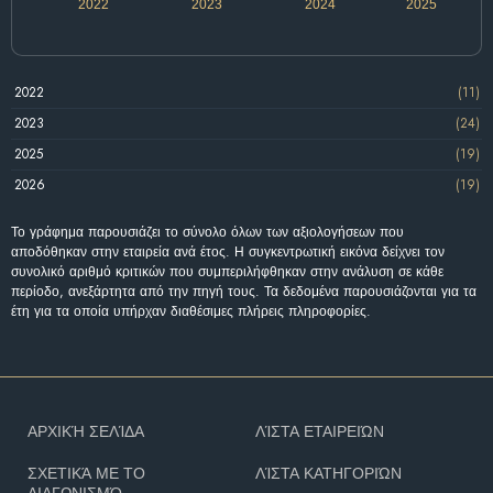
2022
2023
2024
2025
2022
(11)
2023
(24)
2025
(19)
2026
(19)
Το γράφημα παρουσιάζει το σύνολο όλων των αξιολογήσεων που
αποδόθηκαν στην εταιρεία ανά έτος. Η συγκεντρωτική εικόνα δείχνει τον
συνολικό αριθμό κριτικών που συμπεριλήφθηκαν στην ανάλυση σε κάθε
περίοδο, ανεξάρτητα από την πηγή τους. Τα δεδομένα παρουσιάζονται για τα
έτη για τα οποία υπήρχαν διαθέσιμες πλήρεις πληροφορίες.
ΑΡΧΙΚΉ ΣΕΛΊΔΑ
ΛΊΣΤΑ ΕΤΑΙΡΕΙΏΝ
ΣΧΕΤΙΚΆ ΜΕ ΤΟ
ΛΊΣΤΑ ΚΑΤΗΓΟΡΙΏΝ
ΔΙΑΓΩΝΙΣΜΌ