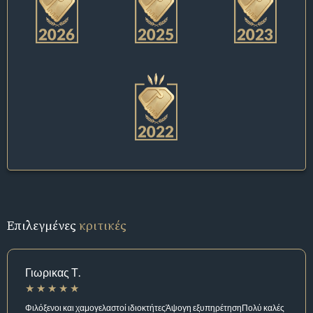
Επιλεγμένες
κριτικές
Γιωρικας Τ.
Φιλόξενοι και χαμογελαστοί ιδιοκτήτεςΆψογη εξυπηρέτησηΠολύ καλές