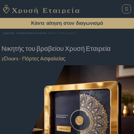
Κάντε αίτηση στον διαγωνισμό
zDoors - Πόρτες Ασφαλείας
Αρχική Σελίδα
Προμηθευτής θυρών Θεσσαλονίκη
Νικητής του βραβείου
Χρυσή Εταιρεία
zDoors - Πόρτες Ασφαλείας