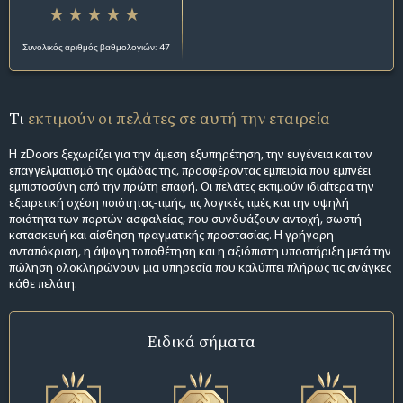
Συνολικός αριθμός βαθμολογιών: 47
Τι
εκτιμούν οι πελάτες σε αυτή την εταιρεία
Η zDoors ξεχωρίζει για την άμεση εξυπηρέτηση, την ευγένεια και τον
επαγγελματισμό της ομάδας της, προσφέροντας εμπειρία που εμπνέει
εμπιστοσύνη από την πρώτη επαφή. Οι πελάτες εκτιμούν ιδιαίτερα την
εξαιρετική σχέση ποιότητας-τιμής, τις λογικές τιμές και την υψηλή
ποιότητα των πορτών ασφαλείας, που συνδυάζουν αντοχή, σωστή
κατασκευή και αίσθηση πραγματικής προστασίας. Η γρήγορη
ανταπόκριση, η άψογη τοποθέτηση και η αξιόπιστη υποστήριξη μετά την
πώληση ολοκληρώνουν μια υπηρεσία που καλύπτει πλήρως τις ανάγκες
κάθε πελάτη.
Ειδικά σήματα