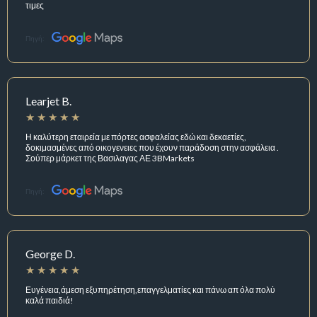
τιμες
Πηγή:
Learjet B.
Η καλύτερη εταιρεία με πόρτες ασφαλείας εδώ και δεκαετίες,
δοκιμασμένες από οικογενειες που έχουν παράδοση στην ασφάλεια .
Σούπερ μάρκετ της Βασιλαγας ΑΕ 3BMarkets
Πηγή:
George D.
Ευγένεια,άμεση εξυπηρέτηση,επαγγελματίες και πάνω απ όλα πολύ
καλά παιδιά!