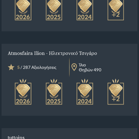
+2
Atmosfaira Ilion - Ηλεκτρονικό Τσιγάρο
Ίλιο
5
/ 287 Αξιολογήσεις
Θηβών 490
+2
tuttojns