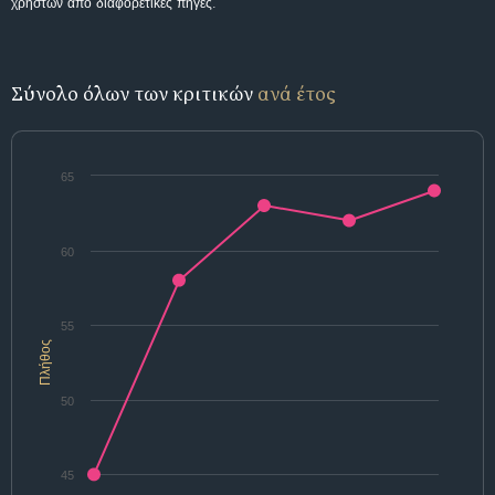
χρηστών από διαφορετικές πηγές.
Σύνολο όλων των κριτικών
ανά έτος
65
60
55
Πλήθος
50
45