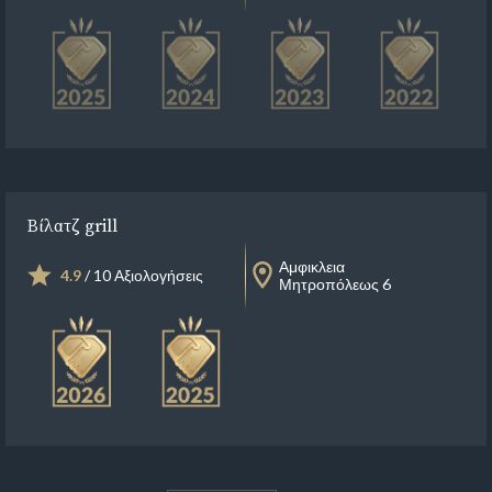
Βίλατζ grill
Αμφικλεια
4.9
/ 10 Αξιολογήσεις
Μητροπόλεως 6