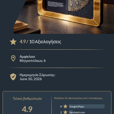
4.9
/ 10 Αξιολογήσεις
Αμφίκλεια
Μητροπόλεως 6
Ημερομηνία Σάρωσης:
June 30, 2026
Τελική βαθμολογία
Με βάση 10 αξιολογήσεις από πλατφόρμες:
4.9
9
GoogleMaps
1
facebook.com