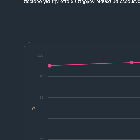
περίοδο για την οποία υπήρχαν διαθέσιμα δεδομένα
100
80
60
%
40
20