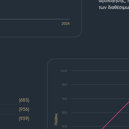
αξιολόγησης, 
των διαθέσιμω
2024
1000
950
(683)
900
(956)
850
Πλήθος
(959)
800