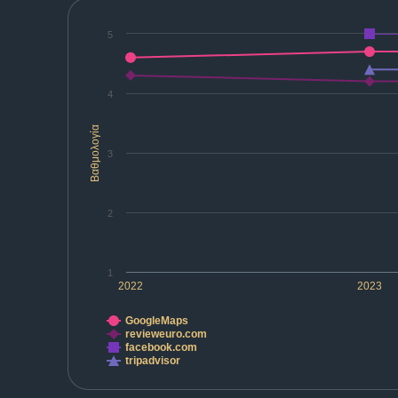
5
4
Βαθμολογία
3
2
1
2022
2023
GoogleMaps
revieweuro.com
facebook.com
tripadvisor