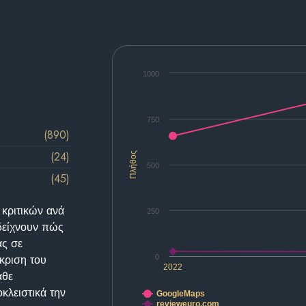
1000
750
(890)
(24)
Πλήθος
500
(45)
 κριτικών ανά
250
δείχνουν πώς
ας σε
κριση του
0
2022
άθε
κλειστικά την
GoogleMaps
revieweuro.com