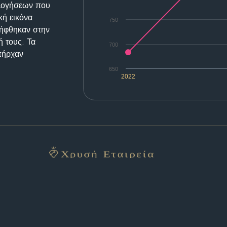
ολογήσεων που
κή εικόνα
750
λήφθηκαν στην
ή τους. Τα
700
υπήρχαν
650
2022