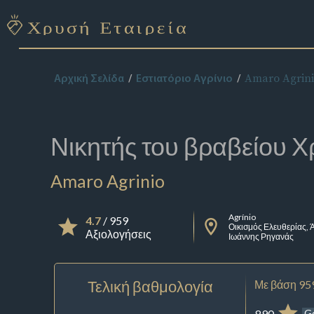
Amaro Agrin
Αρχική Σελίδα
Εστιατόριο Αγρίνιο
Νικητής του βραβείου
Χ
Amaro Agrinio
Agrínio
4.7
/ 959
Οικισμός Ελευθερίας, 
Αξιολογήσεις
Ιωάννης Ρηγανάς
Τελική βαθμολογία
Με βάση 95
890
G