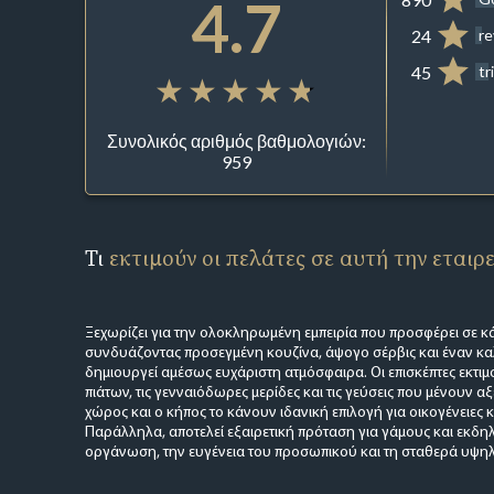
4.7
24
r
45
tr
Συνολικός αριθμός βαθμολογιών:
959
Τι
εκτιμούν οι πελάτες σε αυτή την εταιρ
Ξεχωρίζει για την ολοκληρωμένη εμπειρία που προσφέρει σε κ
συνδυάζοντας προσεγμένη κουζίνα, άψογο σέρβις και έναν κ
δημιουργεί αμέσως ευχάριστη ατμόσφαιρα. Οι επισκέπτες εκτιμο
πιάτων, τις γενναιόδωρες μερίδες και τις γεύσεις που μένουν α
χώρος και ο κήπος το κάνουν ιδανική επιλογή για οικογένειες 
Παράλληλα, αποτελεί εξαιρετική πρόταση για γάμους και εκδη
οργάνωση, την ευγένεια του προσωπικού και τη σταθερά υψηλ