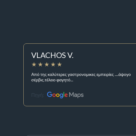
VLACHOS V.
Από της καλύτερες γαστρονομικες εμπειρίες ....άψογο
σέρβις.τέλειο φαγητό...
Πηγή: