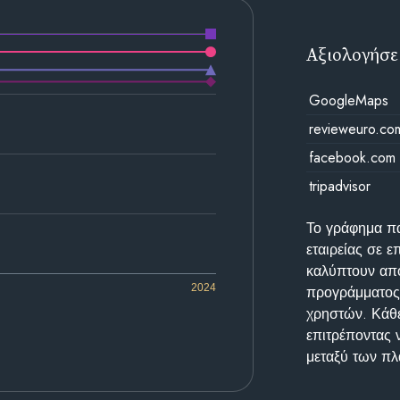
Αξιολογήσε
GoogleMaps
revieweuro.co
facebook.com
tripadvisor
Το γράφημα π
εταιρείας σε 
καλύπτουν απο
2024
προγράμματος 
χρηστών. Κάθε
επιτρέποντας 
μεταξύ των π