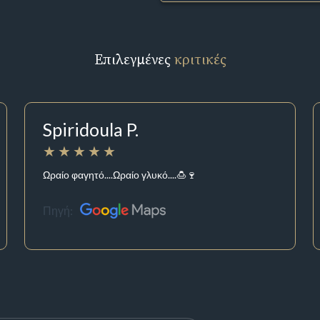
Επιλεγμένες
κριτικές
Spiridoula P.
Ωραίο φαγητό....Ωραίο γλυκό....🍮🍷
Πηγή: