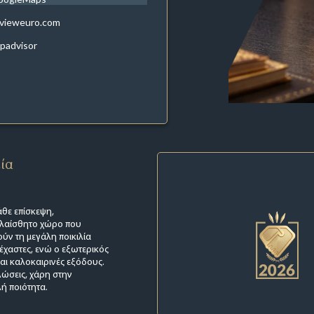
evieweuro.com
ipadvisor
εία
άθε επίσκεψη,
αλαίσθητο χώρο που
ύν τη μεγάλη ποικιλία
ξέχαστες, ενώ ο εξωτερικός
και καλοκαιρινές εξόδους.
λώσεις, χάρη στην
ή ποιότητα.