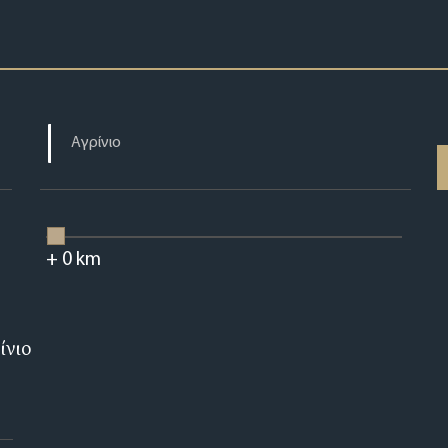
+
0
km
ίνιο