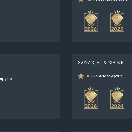
5
ΣΑΙΤΑΣ, Η., & ΣΙΑ Ε.Ε.
4.3
/ 6 Αξιολογήσεις
ωργίου