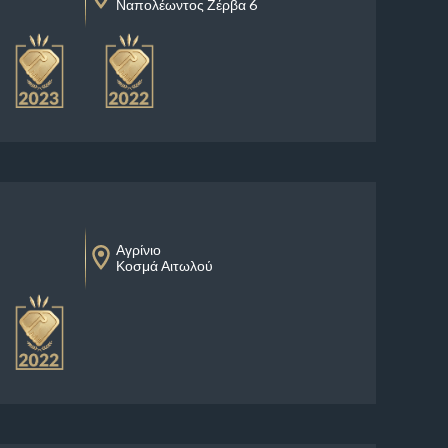
Ναπολέωντος Ζέρβα 6
Αγρίνιο
Κοσμά Αιτωλού