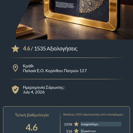
4.6
/ 1535 Αξιολογήσεις
Κράθι
Παλαιά Ε.Ο. Κορίνθου Πατρών 127
Ημερομηνία Σάρωσης:
July 4, 2026
Τελική βαθμολογία
Με βάση 1535 αξιολογήσεις από πλατφόρμες:
4.6
1358
GoogleMaps
116
tripadvisor