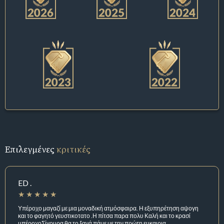
Επιλεγμένες
κριτικές
ED .
Υπέροχο μαγαζί με μια μοναδική ατμόσφαιρα. Η εξυπηρέτηση αψογη
και το φαγητό γευστικοτατο .Η πίτσα παρα πολυ Καλή και το κρασί
υπέροχοΣίγουρα θα το ξανά πάμε με την πρώτη ευκαιρια.