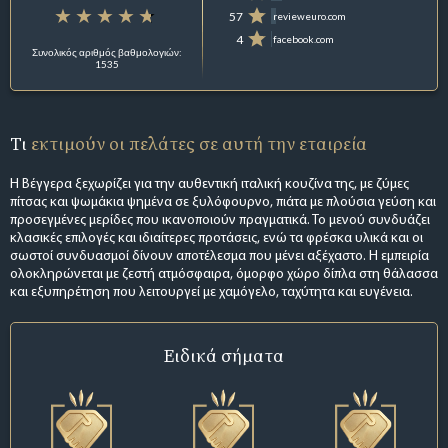
57
revieweuro.com
4
facebook.com
Συνολικός αριθμός βαθμολογιών:
1535
Τι
εκτιμούν οι πελάτες σε αυτή την εταιρεία
Η Βέγγερα ξεχωρίζει για την αυθεντική ιταλική κουζίνα της, με ζύμες
πίτσας και ψωμάκια ψημένα σε ξυλόφουρνο, πιάτα με πλούσια γεύση και
προσεγμένες μερίδες που ικανοποιούν πραγματικά. Το μενού συνδυάζει
κλασικές επιλογές και ιδιαίτερες προτάσεις, ενώ τα φρέσκα υλικά και οι
σωστοί συνδυασμοί δίνουν αποτέλεσμα που μένει αξέχαστο. Η εμπειρία
ολοκληρώνεται με ζεστή ατμόσφαιρα, όμορφο χώρο δίπλα στη θάλασσα
και εξυπηρέτηση που λειτουργεί με χαμόγελο, ταχύτητα και ευγένεια.
Ειδικά σήματα