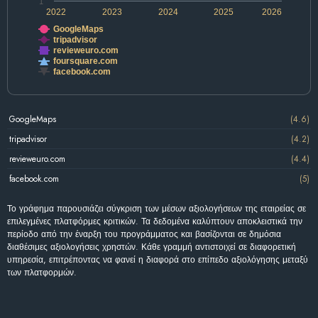
1
2022
2023
2024
2025
2026
GoogleMaps
tripadvisor
revieweuro.com
foursquare.com
facebook.com
GoogleMaps
(4.6)
tripadvisor
(4.2)
revieweuro.com
(4.4)
facebook.com
(5)
Το γράφημα παρουσιάζει σύγκριση των μέσων αξιολογήσεων της εταιρείας σε
επιλεγμένες πλατφόρμες κριτικών. Τα δεδομένα καλύπτουν αποκλειστικά την
περίοδο από την έναρξη του προγράμματος και βασίζονται σε δημόσια
διαθέσιμες αξιολογήσεις χρηστών. Κάθε γραμμή αντιστοιχεί σε διαφορετική
υπηρεσία, επιτρέποντας να φανεί η διαφορά στο επίπεδο αξιολόγησης μεταξύ
των πλατφορμών.