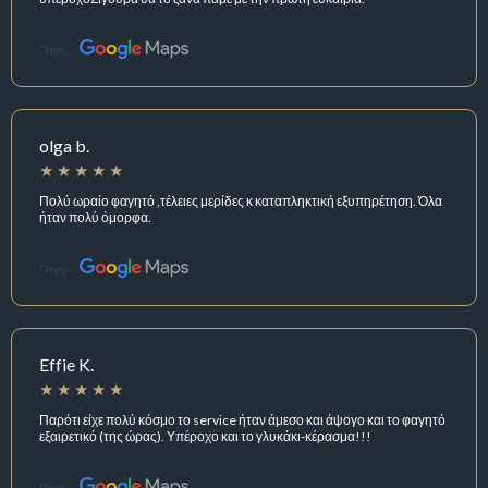
Πηγή:
olga b.
Πολύ ωραίο φαγητό ,τέλειες μερίδες κ καταπληκτική εξυπηρέτηση. Όλα
ήταν πολύ όμορφα.
Πηγή:
Effie K.
Παρότι είχε πολύ κόσμο το service ήταν άμεσο και άψογο και το φαγητό
εξαιρετικό (της ώρας). Υπέροχο και το γλυκάκι-κέρασμα!!!
Πηγή: