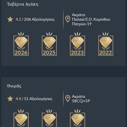
Ταβέρνα Αγάπη
Ακράτα
4.2
/ 206 Αξιολογήσεις
Παλαιά Ε.Ο. Κορίνθου
Πατρών 19
Θωμάς
Ακράτα
4.4
/ 51 Αξιολογήσεις
58CQ+5P