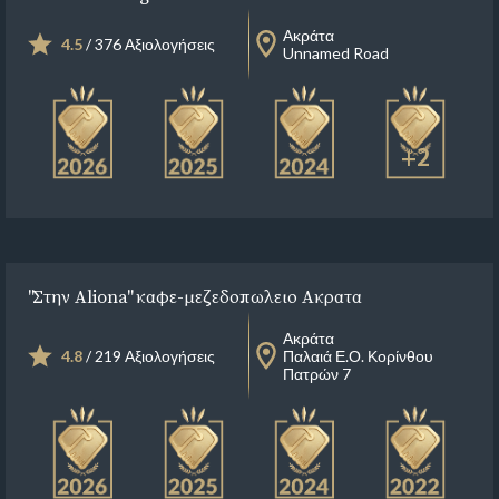
Ακράτα
4.5
/ 376 Αξιολογήσεις
Unnamed Road
+2
"Στην Aliona" καφε-μεζεδοπωλειο Ακρατα
Ακράτα
4.8
/ 219 Αξιολογήσεις
Παλαιά Ε.Ο. Κορίνθου
Πατρών 7