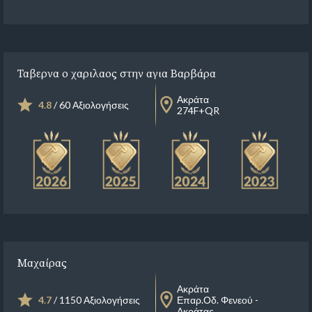
Ταβερνα ο χαριλαος στην αγια Βαρβάρα
Ακράτα
4.8
/ 60 Αξιολογήσεις
274F+QR
Μαχαίρας
Ακράτα
4.7
/ 1150 Αξιολογήσεις
Επαρ.Οδ. Φενεού -
Ακράτας